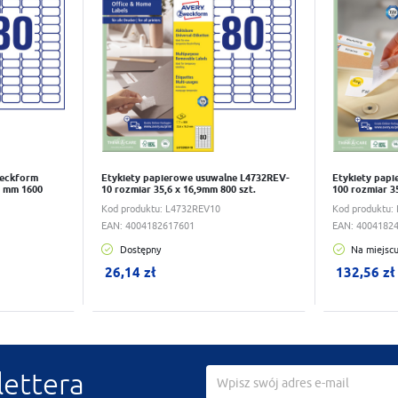
weckform
Etykiety papierowe usuwalne L4732REV-
Etykiety pap
9 mm 1600
10 rozmiar 35,6 x 16,9mm 800 szt.
100 rozmiar 3
Kod produktu:
L4732REV10
Kod produktu:
EAN:
4004182617601
EAN:
4004182
Dostępny
Na miejsc
W koszyku:
0
szt.
W koszyk
26,14 zł
132,56 zł
lettera