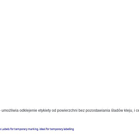
- umożliwia odklejenie etykiety od powierzchni bez pozostawiania śladów kleju, i ce
 Labels for temporary marking. ideal for temporary labelling