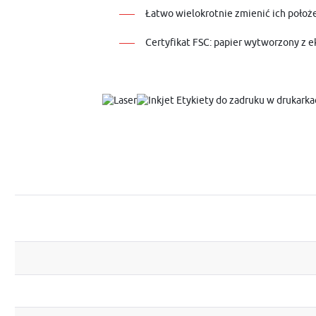
Łatwo wielokrotnie zmienić ich położe
Certyfikat FSC: papier wytworzony z 
Etykiety do zadruku w drukarka