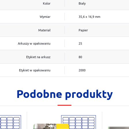
Kolor
Biały
Wymiar
35,6 x 16,9 mm
Materiał
Papier
Arkuszy w opakowaniu
25
Etykiet na arkusz
80
Etykiet w opakowaniu
2000
Podobne produkty
Do schowka
Do scho