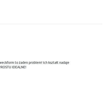
i
eckform to żaden problem! Ich kształt nadaje
 PROSTU IDEALNE!