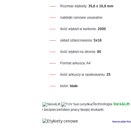
Rozmiar etykiety:
35,6
x 16,9 mm
naklejki cenowe usuwalne
Ilość etykiet w kartonie:
2000
układ sztancowania:
5x16
ilość etykiet na stronie:
80
Format arkusza: A4
ilość arkuszy w opakowaniu:
25
kolor:
białe
Technologia
Stick&Lift
i bezpieczeństwo pracy twojej drukarki.
Removable Price