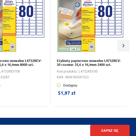
ierowe usuwalne L4732REV-
Etykiety papierowe usuwalne L4732REV-
5,6 x 16,9mm 8000 szt.
30 rozmiar 35,6 x 16,9mm 2400 szt.
L4732REV100
Kod produktu:
L4732REV30
433287
EAN:
4004182047323
u
Dostępny
u:
0
szt.
W koszyku:
0
szt.
51,97 zł
ZAPISZ SIĘ