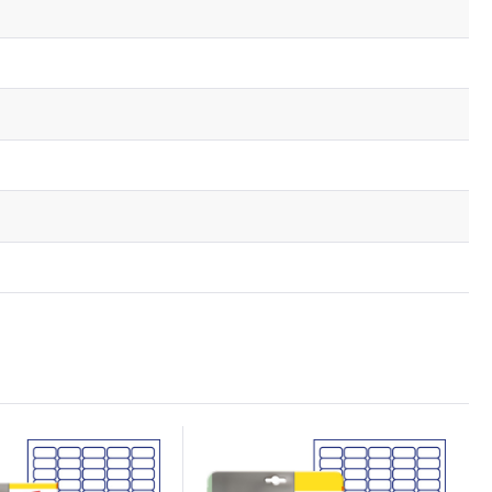
wka
Do schowka