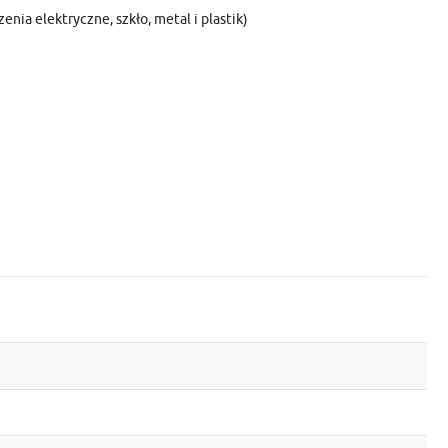
ia elektryczne, szkło, metal i plastik)