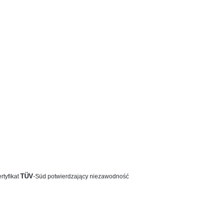
TÜV
rtyfikat
-Süd
potwierdzający niezawodność