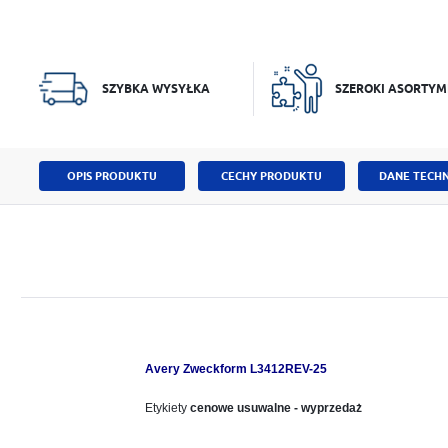
SZYBKA WYSYŁKA
SZEROKI ASORTYM
OPIS PRODUKTU
CECHY PRODUKTU
DANE TECHN
Avery Zweckform L3412REV-25
Etykiety
cenowe usuwalne - wyprzedaż