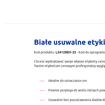
Białe usuwalne etyk
Kod produktu:
L3412REV-25
-
Kod do oprogram
Chcesz wydrukować swoje własne etykiety cenow
Twoim etykietom cenowym profesjonalny wygląd
Idealne do oznaczania cen
Pewnie przylega do wielu różnych po
Usuwalne bez pozostawiania śladów k