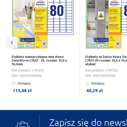
Etykieta samoprzylepna mini Avery
Etykiety na beton Avery Z
Zweckform L7632 - 25, rozmiar 35,6 x
L7872-20 rozmiar 35,6 x 16,
16,9mm
etykiet
Kod produktu:
L763225
Kod produktu:
L787220
EAN:
4004182609286
EAN:
4004182070048
Dostępny
Dostępny
W koszyku:
0
szt.
W koszyku:
0
szt.
113,48 zł
40,29 zł
Zapisz się do news