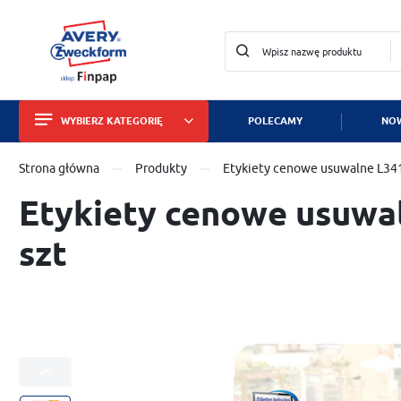
WYBIERZ KATEGORIĘ
POLECAMY
NOW
Zalo
Strona główna
Produkty
Etykiety cenowe usuwalne L341
Etykiety
Etykiety cenowe usuwa
Wizytówki i papiery
szt
Identyfikatory
Tabliczki znamionowe
Znaki bezpieczeństwa
Dla służby zdrowia
ZA
Zabezpieczanie mienia