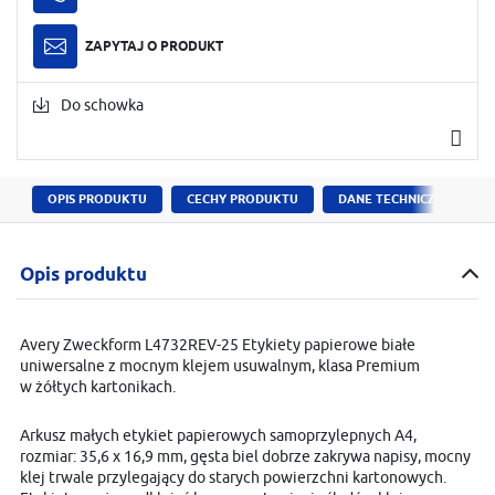
ZAPYTAJ O PRODUKT
Do schowka
OPIS PRODUKTU
CECHY PRODUKTU
DANE TECHNICZNE
Opis produktu
Avery Zweckform L4732REV-25 Etykiety papierowe białe
uniwersalne z mocnym klejem usuwalnym, klasa Premium
w żółtych kartonikach.
Arkusz małych etykiet papierowych samoprzylepnych A4,
rozmiar: 35,6 x 16,9 mm, gęsta biel dobrze zakrywa napisy, mocny
klej trwale przylegający do starych powierzchni kartonowych.