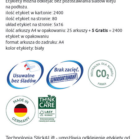
Etykiety można odklejać bez pozostawiania śladów kleju
na podłożu.
ilość etykiet w kartonie: 2400
ilość etykiet na stronie: 80
układ etykiet na stronie: 5x16
ilość arkuszy A4 w opakowaniu: 25 arkuszy +
5 Gratis
= 2400
etykiet w opakowaniu
format arkusza do zadruku: A4
kolor etykiety: biały
Technologia Stick&Lift - umożliwia odklejenie etykiety od