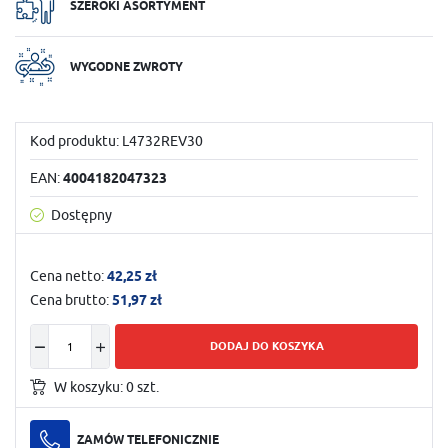
SZEROKI ASORTYMENT
WYGODNE ZWROTY
Kod produktu:
L4732REV30
EAN:
4004182047323
Dostępny
Cena netto:
42,25 zł
Cena brutto:
51,97 zł
DODAJ DO KOSZYKA
W koszyku:
0
szt.
ZAMÓW TELEFONICZNIE