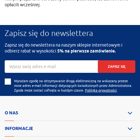
opłacili wcześniej.
Zapisz się do newslettera
Zapisz się do newslettera na naszym sklepie internetowym i
odbierz rabat w wysokości
5% na pierwsze zamówienie.
ZAPISZ SIĘ
Wyrażam zgodę na otrzymywanie drogą elektroniczną na wskazany przeze
mnie adres e-mail informacji dotyczących świadczonych przez Administratora.
Zgoda może zostać cofnięta w każdym czasie.
Polityka prywatności
O NAS
INFORMACJE