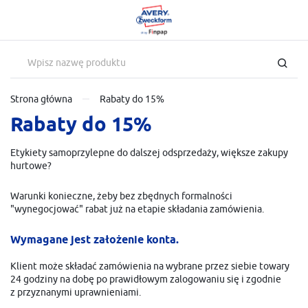
USTAWIENIA REGIONALNE
USTAWIENIA
Lokalizacja
Szanujemy Twoją prywatność. Możesz zmienić ustawienia
cookies lub zaakceptować je wszystkie. W dowolnym momencie
Polska
możesz dokonać zmiany swoich ustawień.
Strona główna
Rabaty do 15%
Język
Rabaty do 15%
polski
Niezbędne
Niezbędne pliki cookies służą do prawidłowego funkcjonowania strony
Etykiety samoprzylepne do dalszej odsprzedaży, większe zakupy
Waluta
internetowej i umożliwiają Ci komfortowe korzystanie z oferowanych
hurtowe?
przez nas usług.
Polski złoty (PLN)
Pliki cookies odpowiadają na podejmowane przez Ciebie działania w celu
Więcej
Warunki konieczne, żeby bez zbędnych formalności
m.in. dostosowania Twoich ustawień preferencji prywatności, logowania
czy wypełniania formularzy. Dzięki plikom cookies strona, z której
"wynegocjować" rabat już na etapie składania zamówienia.
ZAPISZ
korzystasz, może działać bez zakłóceń.
Funkcjonalne i personalizacyjne
Wymagane jest założenie konta.
Tego typu pliki cookies umożliwiają stronie internetowej zapamiętanie
wprowadzonych przez Ciebie ustawień oraz personalizację określonych
Klient może składać zamówienia na wybrane przez siebie towary
funkcjonalności czy prezentowanych treści.
24 godziny na dobę po prawidłowym zalogowaniu się i zgodnie
Dzięki tym plikom cookies możemy zapewnić Ci większy komfort
z przyznanymi uprawnieniami.
Więcej
korzystania z funkcjonalności naszej strony poprzez dopasowanie jej do