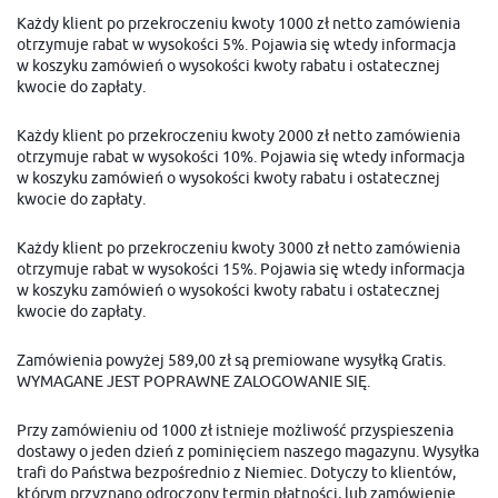
Twoich indywidualnych preferencji. Wyrażenie zgody na funkcjonalne i
personalizacyjne pliki cookies gwarantuje dostępność większej ilości
Każdy klient po przekroczeniu kwoty 1000 zł netto zamówienia
funkcji na stronie.
otrzymuje rabat w wysokości 5%. Pojawia się wtedy informacja
Analityczne
w koszyku zamówień o wysokości kwoty rabatu i ostatecznej
Analityczne pliki cookies pomagają nam rozwijać się i dostosowywać do
kwocie do zapłaty.
Twoich potrzeb.
Cookies analityczne pozwalają na uzyskanie informacji w zakresie
Więcej
wykorzystywania witryny internetowej, miejsca oraz częstotliwości, z jaką
Każdy klient po przekroczeniu kwoty 2000 zł netto zamówienia
odwiedzane są nasze serwisy www. Dane pozwalają nam na ocenę naszych
otrzymuje rabat w wysokości 10%. Pojawia się wtedy informacja
serwisów internetowych pod względem ich popularności wśród
w koszyku zamówień o wysokości kwoty rabatu i ostatecznej
użytkowników. Zgromadzone informacje są przetwarzane w formie
Reklamowe
kwocie do zapłaty.
zanonimizowanej. Wyrażenie zgody na analityczne pliki cookies
gwarantuje dostępność wszystkich funkcjonalności.
Dzięki reklamowym plikom cookies prezentujemy Ci najciekawsze
informacje i aktualności na stronach naszych partnerów.
Każdy klient po przekroczeniu kwoty 3000 zł netto zamówienia
Promocyjne pliki cookies służą do prezentowania Ci naszych komunikatów
otrzymuje rabat w wysokości 15%. Pojawia się wtedy informacja
Więcej
na podstawie analizy Twoich upodobań oraz Twoich zwyczajów
w koszyku zamówień o wysokości kwoty rabatu i ostatecznej
dotyczących przeglądanej witryny internetowej. Treści promocyjne mogą
kwocie do zapłaty.
pojawić się na stronach podmiotów trzecich lub firm będących naszymi
partnerami oraz innych dostawców usług. Firmy te działają w charakterze
pośredników prezentujących nasze treści w postaci wiadomości, ofert,
Zamówienia powyżej 589,00 zł są premiowane wysyłką Gratis.
komunikatów mediów społecznościowych.
WYMAGANE JEST POPRAWNE ZALOGOWANIE SIĘ.
Przy zamówieniu od 1000 zł istnieje możliwość przyspieszenia
dostawy o jeden dzień z pominięciem naszego magazynu. Wysyłka
trafi do Państwa bezpośrednio z Niemiec. Dotyczy to klientów,
którym przyznano odroczony termin płatności, lub zamówienie