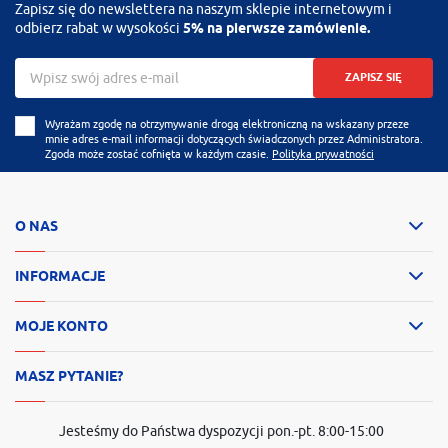
Zapisz się do newslettera na naszym sklepie internetowym i
odbierz rabat w wysokości
5% na pierwsze zamówienie.
ZAPISZ SIĘ
Wyrażam zgodę na otrzymywanie drogą elektroniczną na wskazany przeze
mnie adres e-mail informacji dotyczących świadczonych przez Administratora.
Zgoda może zostać cofnięta w każdym czasie.
Polityka prywatności
O NAS
INFORMACJE
MOJE KONTO
MASZ PYTANIE?
Jesteśmy do Państwa dyspozycji pon.-pt. 8:00-15:00