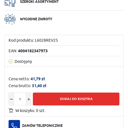
SZEROKI ASORTYMENT
WYGODNE ZWROTY
Kod produktu:
L6028REV25
EAN:
4004182347973
Dostępny
Cena netto:
41,79 zł
Cena brutto:
51,40 zł
DODAJ DO KOSZYKA
W koszyku:
0
szt.
ZAMÓW TELEFONICZNIE