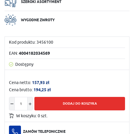
SZEROKI ASORTYMENT
WYGODNE ZWROTY
Kod produktu:
3456100
EAN:
4004182034569
Dostępny
Cena netto:
157,93 zł
Cena brutto:
194,25 zł
DODAJ DO KOSZYKA
W koszyku:
0
szt.
ZAMÓW TELEFONICZNIE