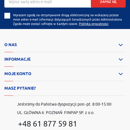
ZAPISZ SIĘ
Wyrażam zgodę na otrzymywanie drogą elektroniczną na wskazany przeze
mnie adres e-mail informacji dotyczących świadczonych przez Administratora.
Zgoda może zostać cofnięta w każdym czasie.
Polityka prywatności
O NAS
INFORMACJE
MOJE KONTO
MASZ PYTANIE?
Jesteśmy do Państwa dyspozycji pon.-pt. 8:00-15:00
UL. GŁÓWNA 6 POZNAŃ FINPAP SP. z o.o.
+48 61 877 59 81