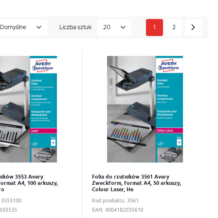
rzyczepność tonera. Istnieje możliwość podawania folii do
ostępne z przyklejanym podkładem dla urządzeń z optyczną
wiednie do wszystkich standardowych typów czarno-białych
Domyślne
Liczba sztuk
20
1
2
wka
Do schowka
tników 3553 Avery
Folia do rzutników 3561 Avery
ormat A4, 100 arkuszy,
Zweckform, format A4, 50 arkuszy,
ro
Colour Laser, He
:
3553100
Kod produktu:
3561
035535
EAN:
4004182035610