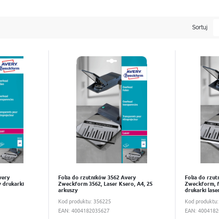
ry posiada specjalną powłokę która zapewnia ostry wydruk i optymalną p
 paskom usuwalnych. Folię podaje do drukarki z głównego podajnika. D
eru. Wszystkie folie wytwarzane są bez użycia rozpuszczalników. Odpo
Sortuj
iarek.
Do schowka
Do scho
very
Folia do rzutników 3562 Avery
Folia do rzu
 drukarki
Zweckform 3562, Laser Ksero, A4, 25
Zweckform, f
arkuszy
drukarki lase
Kod produktu:
356225
Kod produktu
EAN:
4004182035627
EAN:
4004182