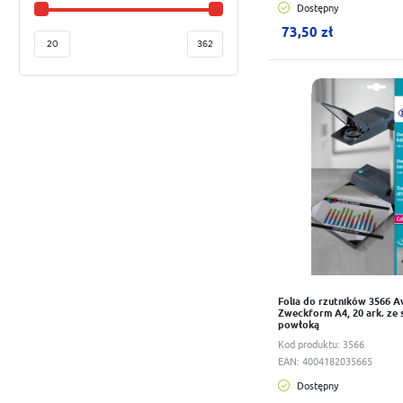
Dostępny
W koszyku:
0
szt.
73,50 zł
Do schowka
Folia do rzutników 3566 A
Zweckform A4, 20 ark. ze 
powłoką
Kod produktu:
3566
EAN:
4004182035665
Dostępny
W koszyku:
0
szt.