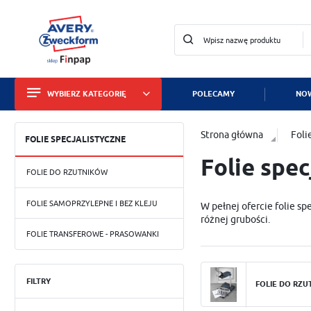
WYBIERZ KATEGORIĘ
POLECAMY
NOW
Zalo
Strona główna
Foli
Etykiety
FOLIE SPECJALISTYCZNE
Folie spec
Wizytówki i papiery
FOLIE DO RZUTNIKÓW
Identyfikatory
FOLIE SAMOPRZYLEPNE I BEZ KLEJU
W pełnej ofercie folie s
Tabliczki znamionowe
różnej grubości.
FOLIE TRANSFEROWE - PRASOWANKI
Znaki bezpieczeństwa
Folie samoprzylepne biał
musisz wywiesić na dworz
Dla służby zdrowia
posiada wszystkie te cec
FILTRY
ZA
FOLIE DO RZU
kolorowych drukarek lase
Zabezpieczanie mienia