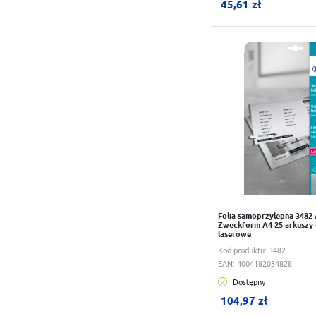
45,61 zł
Do schowka
Folia samoprzylepna 3482
Zweckform A4 25 arkuszy 
laserowe
Kod produktu:
3482
EAN:
4004182034828
Dostępny
W koszyku:
0
szt.
104,97 zł