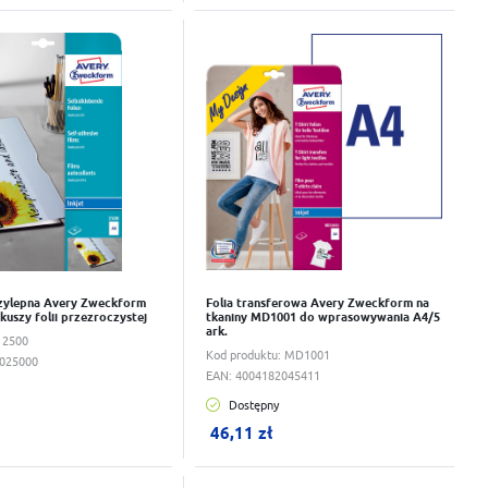
wka
Do schowka
rzylepna Avery Zweckform
Folia transferowa Avery Zweckform na
kuszy folii przezroczystej
tkaniny MD1001 do wprasowywania A4/5
ark.
:
2500
Kod produktu:
MD1001
025000
EAN:
4004182045411
Dostępny
ku:
0
szt.
W koszyku:
0
szt.
46,11 zł