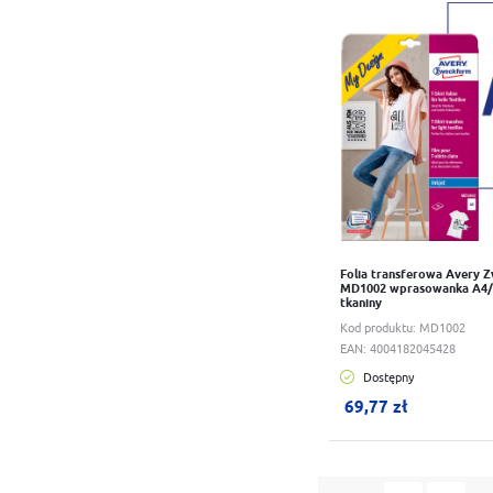
Do schowka
Folia transferowa Avery 
MD1002 wprasowanka A4/1
tkaniny
Kod produktu:
MD1002
EAN:
4004182045428
Dostępny
W koszyku:
0
szt.
69,77 zł