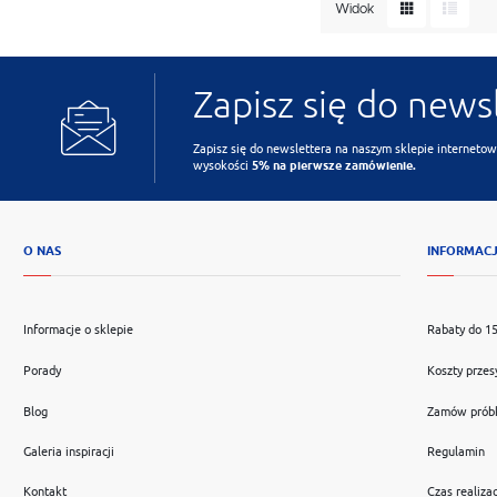
Widok
Zapisz się do news
Zapisz się do newslettera na naszym sklepie internetow
wysokości
5% na pierwsze zamówienie.
O NAS
INFORMAC
Informacje o sklepie
Rabaty do 1
Porady
Koszty przes
Blog
Zamów prób
Galeria inspiracji
Regulamin
Kontakt
Czas realizac