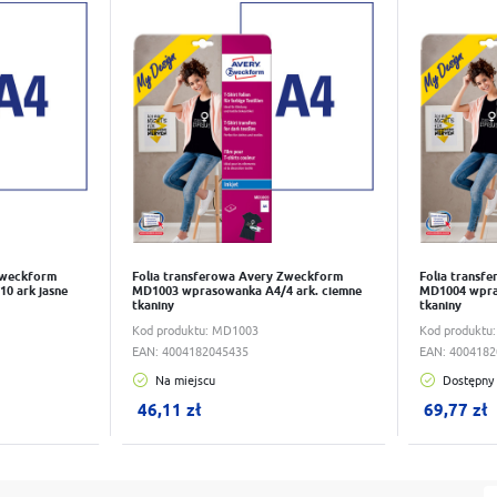
Do schowka
Do scho
Zweckform
Folia transferowa Avery Zweckform
Folia transf
0 ark jasne
MD1003 wprasowanka A4/4 ark. ciemne
MD1004 wpra
tkaniny
tkaniny
Kod produktu:
MD1003
Kod produktu
EAN:
4004182045435
EAN:
4004182
Na miejscu
Dostępny
W koszyku:
0
szt.
W koszy
46,11 zł
69,77 zł