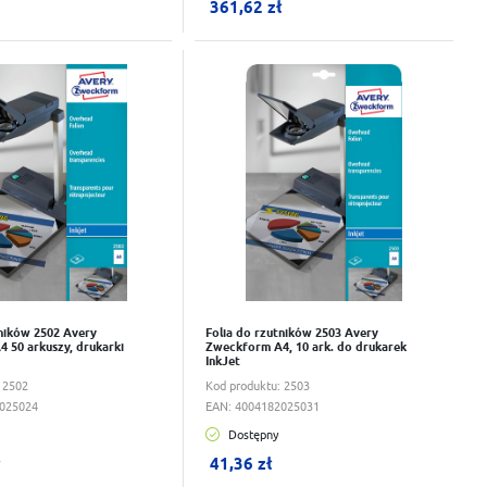
361,62 zł
wka
Do schowka
i
tników 2502 Avery
Folia do rzutników 2503 Avery
 50 arkuszy, drukarki
Zweckform A4, 10 ark. do drukarek
InkJet
:
2502
Kod produktu:
2503
025024
EAN:
4004182025031
Dostępny
ku:
0
szt.
W koszyku:
0
szt.
ł
41,36 zł