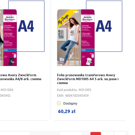
wka
Do schowka
erowa Avery Zweckform
Folia prasowanka transferowa Avery
sowanka A4/8 ark. ciemne
Zweckform MD1005 A4 5 ark. na jasne i
ciemne
:
MD1004
Kod produktu:
MD1005
045442
EAN:
4004182045459
Dostępny
ku:
0
szt.
W koszyku:
0
szt.
60,29 zł