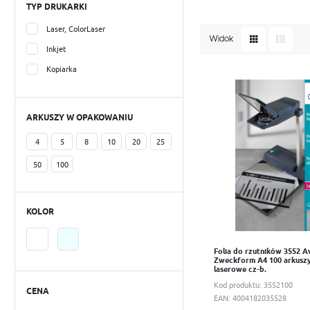
Folia do rzutnika od Ave
TYP DRUKARKI
Kolorowe oznaczanie
drukarek partiami dzięki
kontrolą podawania papi
Laser, ColorLaser
Office & Home
Widok
drukarek laserowych i kop
Inkjet
Adresowe i wysyłkowe
Kopiarka
Do schowka
Metkownice
ARKUSZY W OPAKOWANIU
Folie specjalistyczne
4
5
8
10
20
25
50
100
KOLOR
Folia do rzutników 3552 A
Zweckform A4 100 arkuszy
laserowe cz-b.
Kod produktu:
3552100
CENA
EAN:
4004182035528