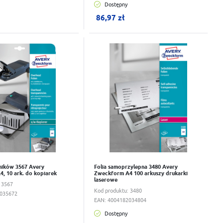
Dostępny
ku:
0
szt.
W koszyku:
0
szt.
86,97 zł
wka
Do schowka
tników 3567 Avery
Folia samoprzylepna 3480 Avery
, 10 ark. do kopiarek
Zweckform A4 100 arkuszy drukarki
laserowe
:
3567
Kod produktu:
3480
035672
EAN:
4004182034804
Dostępny
ku:
0
szt.
W koszyku:
0
szt.