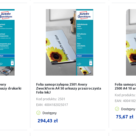
naszej strony poprzez dopasowanie jej do Twoich indywidualnych preferencji. Wyrażenie zgody na
funkcjonalne i personalizacyjne pliki cookies gwarantuje dostępność większej ilości funkcji na
ZAPISZ
stronie.
Do schowka
Do scho
Analityczne
ZAPISZ WYBRANE
Analityczne pliki cookies pomagają nam rozwijać się i dostosowywać do Twoich potrzeb.
Cookies analityczne pozwalają na uzyskanie informacji w zakresie wykorzystywania witryny
Więcej
internetowej, miejsca oraz częstotliwości, z jaką odwiedzane są nasze serwisy www. Dane pozwalają
ZEZWÓL NA WSZYSTKIE
nam na ocenę naszych serwisów internetowych pod względem ich popularności wśród
użytkowników. Zgromadzone informacje są przetwarzane w formie zanonimizowanej. Wyrażenie
zgody na analityczne pliki cookies gwarantuje dostępność wszystkich funkcjonalności.
Reklamowe
Dzięki reklamowym plikom cookies prezentujemy Ci najciekawsze informacje i aktualności na
stronach naszych partnerów.
Promocyjne pliki cookies służą do prezentowania Ci naszych komunikatów na podstawie analizy
Więcej
Twoich upodobań oraz Twoich zwyczajów dotyczących przeglądanej witryny internetowej. Treści
promocyjne mogą pojawić się na stronach podmiotów trzecich lub firm będących naszymi
partnerami oraz innych dostawców usług. Firmy te działają w charakterze pośredników
prezentujących nasze treści w postaci wiadomości, ofert, komunikatów mediów społecznościowych.
very
Folia samoprzylepna 2501 Avery
Folia samop
uszy drukarki
Zweckform A4 50 arkuszy przezroczysta
2500 A4 10 ar
folia InkJ
Kod produktu
Kod produktu:
2501
EAN:
4004182
EAN:
4004182025017
Dostępny
Dostępny
W koszyku:
0
szt.
W koszy
75,67 zł
294,43 zł