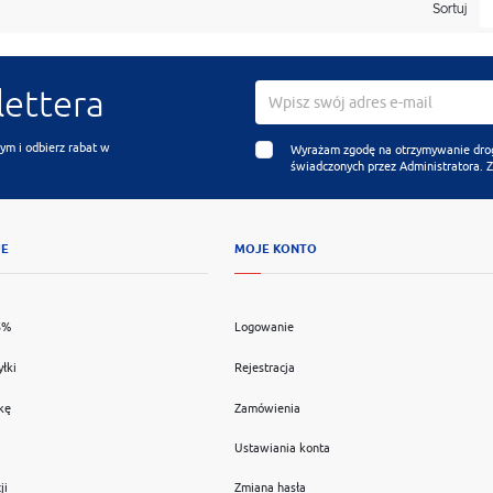
Sortuj
lettera
ym i odbierz rabat w
Wyrażam zgodę na otrzymywanie drogą
świadczonych przez Administratora. 
JE
MOJE KONTO
5%
Logowanie
yłki
Rejestracja
kę
Zamówienia
Ustawiania konta
ji
Zmiana hasła