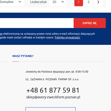
Domyślne
Liczba sztuk
20
1
2
ZAPISZ SIĘ
 elektroniczną na wskazany przeze mnie adres e-mail informacji dotyczących
Zgoda może zostać cofnięta w każdym czasie.
Polityka prywatności
MASZ PYTANIE?
Jesteśmy do Państwa dyspozycji pon.-pt. 8:00-15:00
UL. GŁÓWNA 6 POZNAŃ FINPAP SP. z o.o.
+48 61 877 59 81
sklep@avery-zweckform.poznan.pl