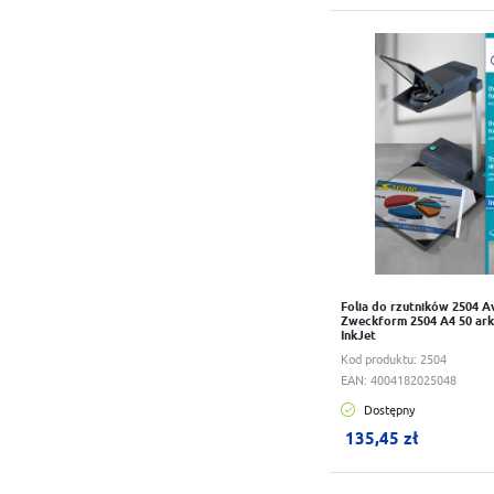
Do schowka
Folia do rzutników 2504 A
Zweckform 2504 A4 50 ark
InkJet
Kod produktu:
2504
EAN:
4004182025048
Dostępny
W koszyku:
0
szt.
135,45 zł