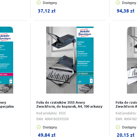
Dostępny
Dostępny
W koszyku:
0
szt.
W koszy
37,12 zł
94,38 zł
Do schowka
Do scho
very
Folia do rzutników 3555 Avery
Folia do rzu
specjalna
Zweckform, do kopiarek, A4, 100 arkuszy
Zweckform A4
Kod produktu:
3555
Kod produktu
EAN:
4004182035559
EAN:
4004182
Dostępny
Dostępny
W koszyku:
0
szt.
W koszy
49,84 zł
20,15 zł