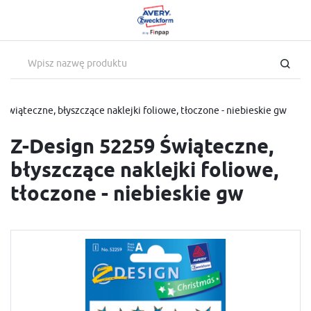
USTAWIENIA REGIONALNE
USTAWIENIA
Lokalizacja
Szanujemy Twoją prywatność. Możesz zmienić ustawienia
Polska
cookies lub zaakceptować je wszystkie. W dowolnym momencie
możesz dokonać zmiany swoich ustawień.
Język
Świąteczne, błyszczące naklejki foliowe, tłoczone - niebieskie gw
polski
Niezbędne
Z-Design 52259 Świąteczne,
Waluta
Niezbędne pliki cookies służą do prawidłowego funkcjonowania strony
błyszczące naklejki foliowe,
internetowej i umożliwiają Ci komfortowe korzystanie z oferowanych
Polski złoty (PLN)
przez nas usług.
tłoczone - niebieskie gw
Pliki cookies odpowiadają na podejmowane przez Ciebie działania w celu
Więcej
m.in. dostosowania Twoich ustawień preferencji prywatności, logowania
czy wypełniania formularzy. Dzięki plikom cookies strona, z której
ZAPISZ
korzystasz, może działać bez zakłóceń.
Funkcjonalne i personalizacyjne
Tego typu pliki cookies umożliwiają stronie internetowej zapamiętanie
wprowadzonych przez Ciebie ustawień oraz personalizację określonych
funkcjonalności czy prezentowanych treści.
Dzięki tym plikom cookies możemy zapewnić Ci większy komfort
Więcej
korzystania z funkcjonalności naszej strony poprzez dopasowanie jej do