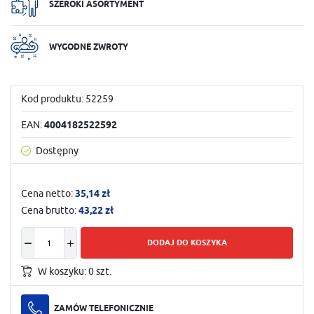
SZEROKI ASORTYMENT
WYGODNE ZWROTY
Kod produktu:
52259
EAN:
4004182522592
Dostępny
Cena netto:
35,14 zł
Cena brutto:
43,22 zł
DODAJ DO KOSZYKA
W koszyku:
0
szt.
ZAMÓW TELEFONICZNIE