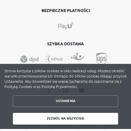
BEZPIECZNE PŁATNOŚCI
SZYBKA DOSTAWA
Strona korzysta z plików cookies w celu realizacji usług. Możesz określić
warunki przechowywania lub dostępu do plików cookies klikając przycisk
DOŁĄCZ DO NAS
Ustawienia. Aby dowiedzieć się więcej zachęcamy do zapoznania się z
Polityką Cookies oraz Polityką Prywatności.
USTAWIENIA
ZAPISZ WYBRANE
Copyright by avery-zweckform.poznan.pl
ZEZWÓL NA WSZYSTKIE
Agencja interaktywna
[ti]
Powered by
2ClickShop
ZEZWÓL NA WSZYSTKIE