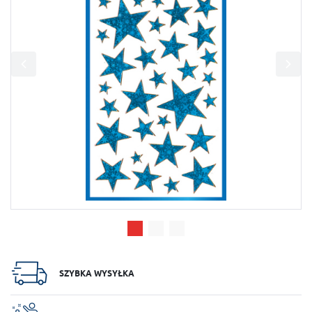
Twoich indywidualnych preferencji. Wyrażenie zgody na funkcjonalne i
personalizacyjne pliki cookies gwarantuje dostępność większej ilości
funkcji na stronie.
Analityczne
Analityczne pliki cookies pomagają nam rozwijać się i dostosowywać do
Twoich potrzeb.
Cookies analityczne pozwalają na uzyskanie informacji w zakresie
Więcej
wykorzystywania witryny internetowej, miejsca oraz częstotliwości, z jaką
odwiedzane są nasze serwisy www. Dane pozwalają nam na ocenę naszych
serwisów internetowych pod względem ich popularności wśród
użytkowników. Zgromadzone informacje są przetwarzane w formie
Reklamowe
zanonimizowanej. Wyrażenie zgody na analityczne pliki cookies
gwarantuje dostępność wszystkich funkcjonalności.
Dzięki reklamowym plikom cookies prezentujemy Ci najciekawsze
informacje i aktualności na stronach naszych partnerów.
Promocyjne pliki cookies służą do prezentowania Ci naszych komunikatów
Więcej
na podstawie analizy Twoich upodobań oraz Twoich zwyczajów
dotyczących przeglądanej witryny internetowej. Treści promocyjne mogą
pojawić się na stronach podmiotów trzecich lub firm będących naszymi
partnerami oraz innych dostawców usług. Firmy te działają w charakterze
pośredników prezentujących nasze treści w postaci wiadomości, ofert,
komunikatów mediów społecznościowych.
SZYBKA WYSYŁKA