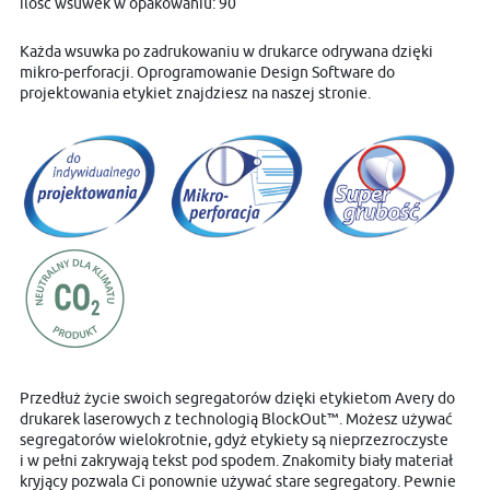
ilość wsuwek w opakowaniu: 90
Każda wsuwka po zadrukowaniu w drukarce odrywana dzięki
mikro-perforacji. Oprogramowanie Design Software do
projektowania etykiet znajdziesz na naszej stronie.
Przedłuż życie swoich segregatorów dzięki etykietom Avery do
drukarek laserowych z technologią BlockOut™. Możesz używać
segregatorów wielokrotnie, gdyż etykiety są nieprzezroczyste
i w pełni zakrywają tekst pod spodem. Znakomity biały materiał
kryjący pozwala Ci ponownie używać stare segregatory. Pewnie