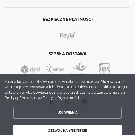
BEZPIECZNE PŁATNOŚCI
SZYBKA DOSTAWA
Strona korzysta z plików cookies w celu realizacji usług. Możesz określić
warunki przechowywania lub dostępu do plików cookies klikając przycisk
DOŁĄCZ DO NAS
Ustawienia. Aby dowiedzieć się więcej zachęcamy do zapoznania się z
Polityką Cookies oraz Polityką Prywatności.
USTAWIENIA
ZAPISZ WYBRANE
Copyright by avery-zweckform.poznan.pl
ZEZWÓL NA WSZYSTKIE
Agencja interaktywna
[ti]
Powered by
2ClickShop