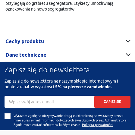
przylegają do grzbietu segregatora. Etykiety umożliwiają
oznakowania na nowo segregatorów.
Cechy produktu
Dane techniczne
Zapisz się do newslettera
Zapisz się do newslettera na naszym sklepie internetowym i
odbierz rabat w wysokości
5% na pierwsze zamówienie.
ZAPISZ SIĘ
Wyrażam zgodę na otrzymywanie drogą elektroniczną na wskazany przeze
mnie adres e-mail informacji dotyczących świadczonych przez Administratora.
Zgoda może zostać cofnięta w każdym czasie.
Polityka prywatności