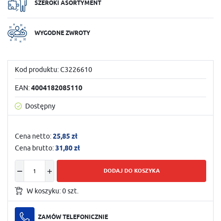
SZEROKI ASORTYMENT
WYGODNE ZWROTY
Kod produktu:
C3226610
EAN:
4004182085110
Dostępny
Cena netto:
25,85 zł
Cena brutto:
31,80 zł
DODAJ DO KOSZYKA
W koszyku:
0
szt.
ZAMÓW TELEFONICZNIE