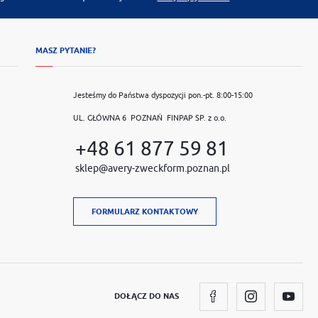
MASZ PYTANIE?
Jesteśmy do Państwa dyspozycji pon.-pt. 8:00-15:00
UL. GŁÓWNA 6 POZNAŃ FINPAP SP. z o.o.
+48 61 877 59 81
sklep@avery-zweckform.poznan.pl
FORMULARZ KONTAKTOWY
DOŁĄCZ DO NAS