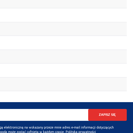
ZAPISZ SIĘ
 elektroniczną na wskazany przeze mnie adres e-mail informacji dotyczących
Zgoda może zostać cofnięta w każdym czasie.
Polityka prywatności