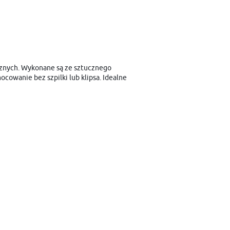
cznych. Wykonane są ze sztucznego
cowanie bez szpilki lub klipsa. Idealne
i