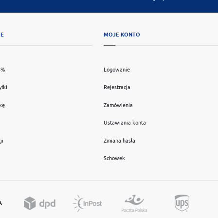
JE
MOJE KONTO
5%
Logowanie
yłki
Rejestracja
kę
Zamówienia
Ustawiania konta
ji
Zmiana hasła
Schowek
A