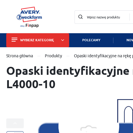
WYBIERZ KATEGORIĘ
POLECAMY
NOW
Zalo
Strona główna
Produkty
Opaski identyfikacyjne na ręk
Etykiety
Opaski identyfikacyjne
Wizytówki i papiery
L4000-10
Identyfikatory
Tabliczki znamionowe
Znaki bezpieczeństwa
Dla służby zdrowia
ZA
Zabezpieczanie mienia