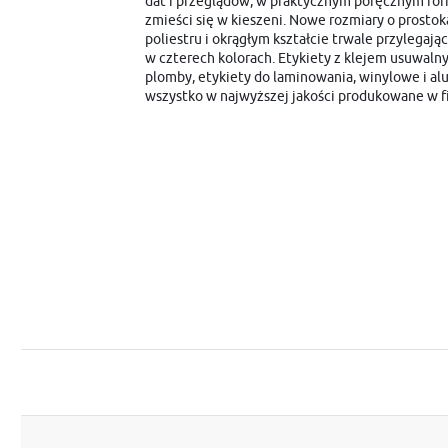
dat i przeglądów, w praktycznym poręcznym form
zmieści się w kieszeni. Nowe rozmiary o prosto
poliestru i okrągłym kształcie trwale przylegają
w czterech kolorach. Etykiety z klejem usuwaln
plomby, etykiety do laminowania, winylowe i a
wszystko w najwyższej jakości produkowane w f