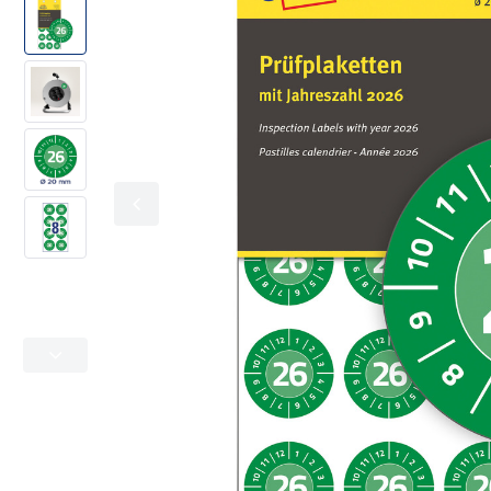
Kolorowe oznaczanie
Office & Home
Adresowe i wysyłkowe
Metkownice
Folie specjalistyczne