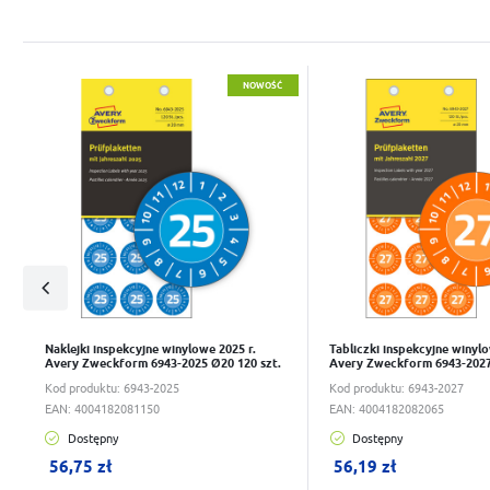
Do schowka
Do schowka
NOWOŚĆ
Naklejki inspekcyjne winylowe 2025 r.
Tabliczki inspekcyjne winyl
Avery Zweckform 6943-2025 Ø20 120 szt.
Avery Zweckform 6943-2027
Kod produktu:
6943-2025
Kod produktu:
6943-2027
EAN:
4004182081150
EAN:
4004182082065
Dostępny
Dostępny
W koszyku:
0
szt.
W koszyku:
0
szt.
56,75 zł
56,19 zł