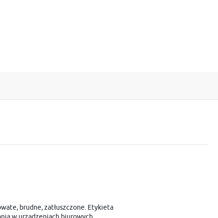
owate, brudne, zatłuszczone. Etykieta
owania w urządzeniach biurowych