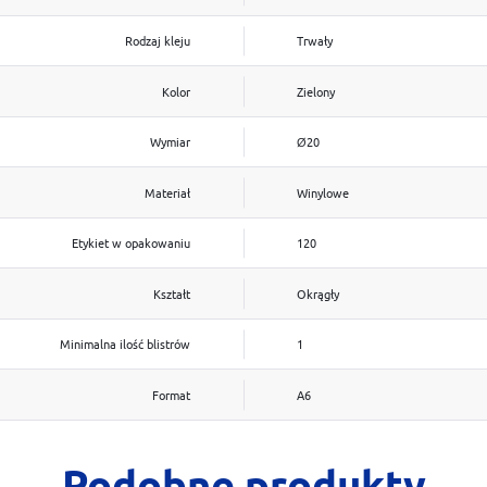
Rodzaj kleju
Trwały
Kolor
Zielony
Wymiar
Ø20
Materiał
Winylowe
Etykiet w opakowaniu
120
Kształt
Okrągły
Minimalna ilość blistrów
1
Format
A6
Podobne produkty