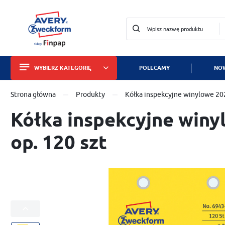
WYBIERZ KATEGORIĘ
POLECAMY
NOW
Zalo
Strona główna
Produkty
Kółka inspekcyjne winylowe 20
Etykiety
Kółka inspekcyjne win
Wizytówki i papiery
op. 120 szt
Identyfikatory
Tabliczki znamionowe
Znaki bezpieczeństwa
Dla służby zdrowia
ZA
Zabezpieczanie mienia