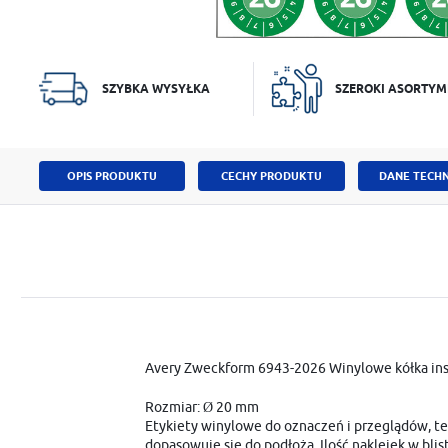
SZYBKA WYSYŁKA
SZEROKI ASORTYM
OPIS PRODUKTU
CECHY PRODUKTU
DANE TECHN
Avery Zweckform 6943-2026 Winylowe kółka ins
Rozmiar: Ø 20 mm
Etykiety winylowe do oznaczeń i przeglądów, ter
dopasowuje się do podłoża. Ilość naklejek w bli