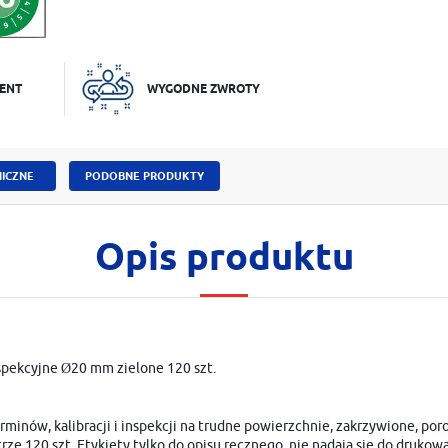
ENT
WYGODNE ZWROTY
ICZNE
PODOBNE PRODUKTY
Opis produktu
pekcyjne Ø20 mm zielone 120 szt.
minów, kalibracji i inspekcji na trudne powierzchnie, zakrzywione, por
strze 120 szt. Etykiety tylko do opisu ręcznego, nie nadają się do druk