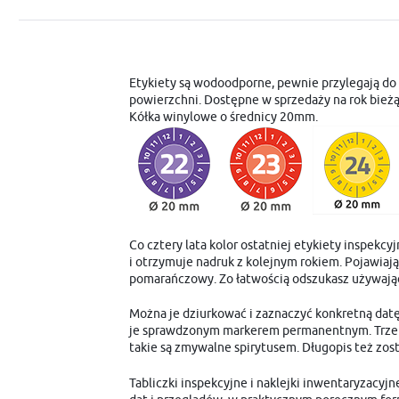
Etykiety są wodoodporne, pewnie przylegają d
powierzchni. Dostępne w sprzedaży na rok bieżąc
Kółka winylowe o średnicy 20mm.
Co cztery lata kolor ostatniej etykiety inspekcy
i otrzymuje nadruk z kolejnym rokiem. Pojawiają 
pomarańczowy. Zo łatwością odszukasz używając 
Można je dziurkować i zaznaczyć konkretną datę
je sprawdzonym markerem permanentnym. Trzeb
takie są zmywalne spirytusem. Długopis też zost
Tabliczki inspekcyjne i naklejki inwentaryzacyj