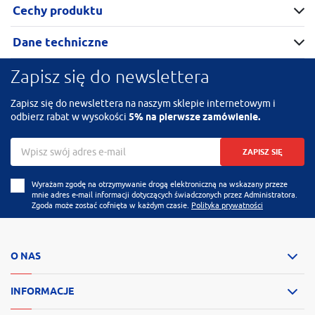
Cechy produktu
Dane techniczne
Zapisz się do newslettera
Zapisz się do newslettera na naszym sklepie internetowym i
odbierz rabat w wysokości
5% na pierwsze zamówienie.
ZAPISZ SIĘ
Wyrażam zgodę na otrzymywanie drogą elektroniczną na wskazany przeze
mnie adres e-mail informacji dotyczących świadczonych przez Administratora.
Zgoda może zostać cofnięta w każdym czasie.
Polityka prywatności
O NAS
INFORMACJE