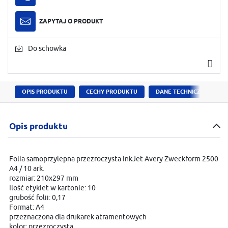
ZAPYTAJ O PRODUKT
Do schowka
OPIS PRODUKTU
CECHY PRODUKTU
DANE TECHNICZNE
Opis produktu
Folia samoprzylepna przezroczysta InkJet Avery Zweckform 2500
A4 / 10 ark.
rozmiar: 210x297 mm
Ilość etykiet w kartonie: 10
grubość folii: 0,17
Format: A4
przeznaczona dla drukarek atramentowych
kolor: przezroczysta