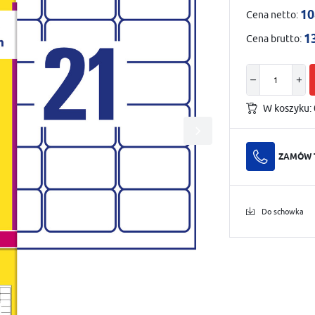
10
Cena netto:
1
Cena brutto:
W koszyku:
ZAMÓW 
Do schowka