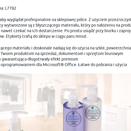
ia: L7782
aby wyglądał profesjonalnie na sklepowej półce. Z użyciem przezroczyst
 wytworzone są z błyszczącego materiału, który po nałożeniu na produkt
awet czekać na ich dostarczenie. Po prostu usiądź przy biurku i zaproj
 Etykiety trafią do sklepu w ciągu paru minut.
cego materiału i doskonale nadają się do użycia na szkle, powierzchniac
ąd Twoim produktom na sprzedaż, dokumentom i sprzętom biurowym
USTAWIENIA
e) gwarantująca długotrwały efekt premium
programowaniem dla Microsoft® Office. Łatwe do pobrania i użycia
Szanujemy Twoją prywatność. Możesz zmienić ustawienia cookies lub zaakceptować je
USTAWIENIA REGIONALNE
wszystkie. W dowolnym momencie możesz dokonać zmiany swoich ustawień.
Lokalizacja
Niezbędne
Polska
Niezbędne pliki cookies służą do prawidłowego funkcjonowania strony internetowej i umożliwiają C
komfortowe korzystanie z oferowanych przez nas usług.
Pliki cookies odpowiadają na podejmowane przez Ciebie działania w celu m.in. dostosowania Twoich
Więcej
Język
ustawień preferencji prywatności, logowania czy wypełniania formularzy. Dzięki plikom cookies
strona, z której korzystasz, może działać bez zakłóceń.
polski
Funkcjonalne i personalizacyjne