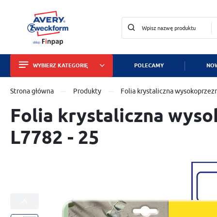
WYBIERZ KATEGORIĘ
POLECAMY
NOW
Zalo
Strona główna
Produkty
Folia krystaliczna wysokoprze
Etykiety
Folia krystaliczna wy
Wizytówki i papiery
L7782 - 25
Identyfikatory
Tabliczki znamionowe
Znaki bezpieczeństwa
Dla służby zdrowia
ZA
Zabezpieczanie mienia