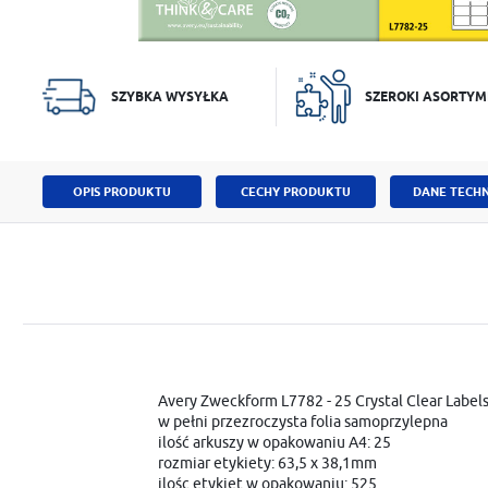
SZYBKA WYSYŁKA
SZEROKI ASORTYM
OPIS PRODUKTU
CECHY PRODUKTU
DANE TECHN
Avery Zweckform L7782 - 25 Crystal Clear Labe
w pełni przezroczysta folia samoprzylepna
ilość arkuszy w opakowaniu A4: 25
rozmiar etykiety: 63,5 x 38,1mm
ilośc etykiet w opakowaniu: 525