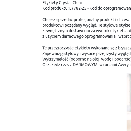
Etykiety Crystal Clear
Kod produktu: L7782-25 - Kod do oprogramowan
Chcesz sprzedać profesjonalny produkt i chcesz 
produktowi pożądany wygląd. Te stylowe etykiety
zewnętrznym dostawcom za wydruk etykiet, ani n
z użyciem darmowego oprogramowania i wzorców.
Te przezroczyste etykiety wykonane są z błyszczą
Zapewniają stylowy i wysoce przejrzysty wygl
Wytrzymałość (odporne na olej, wodę i podarci
Oszczędź czas z DARMOWYMI wzorcami Avery i o