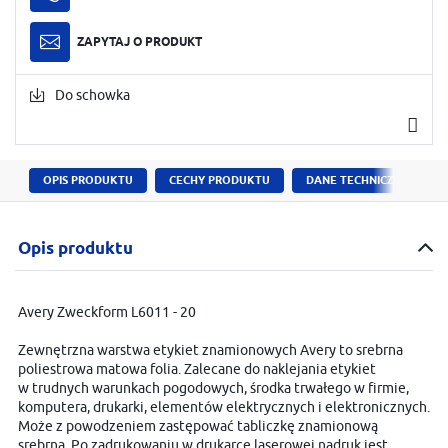
ZAPYTAJ O PRODUKT
Do schowka
OPIS PRODUKTU
CECHY PRODUKTU
DANE TECHNICZNE
Opis produktu
Avery Zweckform L6011 - 20
Zewnętrzna warstwa etykiet znamionowych Avery to srebrna
poliestrowa matowa folia. Zalecane do naklejania etykiet
w trudnych warunkach pogodowych, środka trwałego w firmie,
komputera, drukarki, elementów elektrycznych i elektronicznych.
Może z powodzeniem zastępować tabliczkę znamionową
srebrną. Po zadrukowaniu w drukarce laserowej nadruk jest