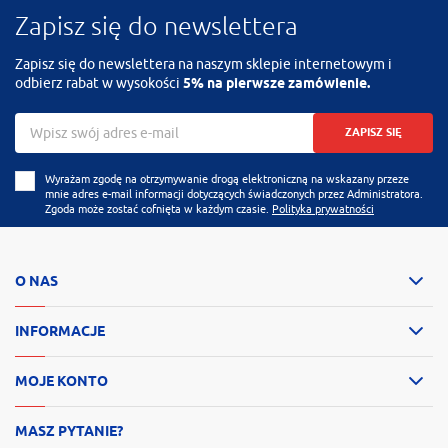
Zapisz się do newslettera
Zapisz się do newslettera na naszym sklepie internetowym i
odbierz rabat w wysokości
5% na pierwsze zamówienie.
ZAPISZ SIĘ
Wyrażam zgodę na otrzymywanie drogą elektroniczną na wskazany przeze
mnie adres e-mail informacji dotyczących świadczonych przez Administratora.
Zgoda może zostać cofnięta w każdym czasie.
Polityka prywatności
O NAS
INFORMACJE
MOJE KONTO
MASZ PYTANIE?