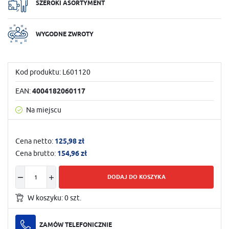
SZEROKI ASORTYMENT
WYGODNE ZWROTY
Kod produktu:
L601120
EAN:
4004182060117
Na miejscu
Cena netto:
125,98 zł
Cena brutto:
154,96 zł
DODAJ DO KOSZYKA
W koszyku:
0
szt.
ZAMÓW TELEFONICZNIE