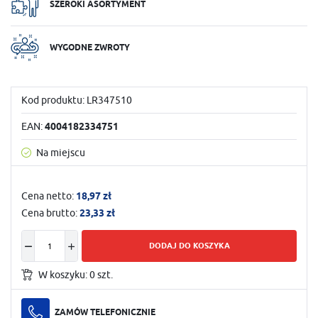
SZEROKI ASORTYMENT
WYGODNE ZWROTY
Kod produktu:
LR347510
EAN:
4004182334751
Na miejscu
Cena netto:
18,97 zł
Cena brutto:
23,33 zł
DODAJ DO KOSZYKA
W koszyku:
0
szt.
ZAMÓW TELEFONICZNIE