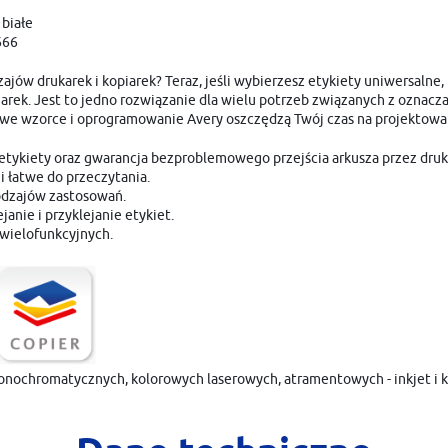
stronach naszych partnerów.
białe
Promocyjne pliki cookies służą do prezentowania Ci naszych komunikatów na podstawie analizy
Więcej
666
Twoich upodobań oraz Twoich zwyczajów dotyczących przeglądanej witryny internetowej. Treści
promocyjne mogą pojawić się na stronach podmiotów trzecich lub firm będących naszymi
partnerami oraz innych dostawców usług. Firmy te działają w charakterze pośredników
zajów drukarek i kopiarek? Teraz, jeśli wybierzesz etykiety uniwersalne
prezentujących nasze treści w postaci wiadomości, ofert, komunikatów mediów społecznościowych.
iarek. Jest to jedno rozwiązanie dla wielu potrzeb związanych z oznacz
we wzorce i oprogramowanie Avery oszczędzą Twój czas na projektowan
etykiety oraz gwarancja bezproblemowego przejścia arkusza przez druk
i łatwe do przeczytania.
rodzajów zastosowań.
anie i przyklejanie etykiet.
wielofunkcyjnych.
onochromatycznych, kolorowych laserowych, atramentowych - inkjet i 