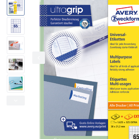
Kolorowe oznaczanie
Office & Home
Adresowe i wysyłkowe
Metkownice
Folie specjalistyczne