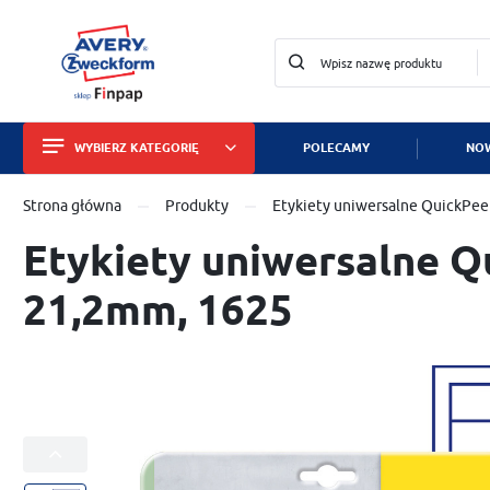
WYBIERZ KATEGORIĘ
POLECAMY
NOW
Zalo
Strona główna
Produkty
Etykiety uniwersalne QuickPee
Etykiety
Etykiety uniwersalne Q
Wizytówki i papiery
21,2mm, 1625
Identyfikatory
Tabliczki znamionowe
Znaki bezpieczeństwa
Dla służby zdrowia
ZA
Zabezpieczanie mienia