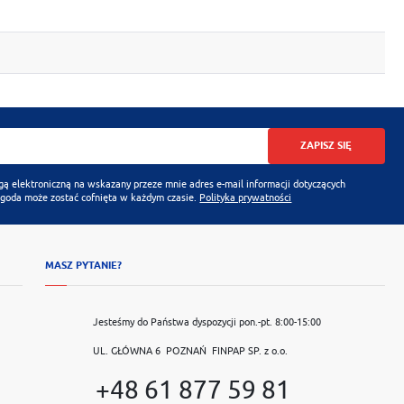
ZAPISZ SIĘ
 elektroniczną na wskazany przeze mnie adres e-mail informacji dotyczących
Zgoda może zostać cofnięta w każdym czasie.
Polityka prywatności
MASZ PYTANIE?
Jesteśmy do Państwa dyspozycji pon.-pt. 8:00-15:00
UL. GŁÓWNA 6 POZNAŃ FINPAP SP. z o.o.
+48 61 877 59 81