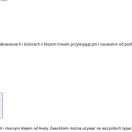
owaniach i kolorach z klejem trwale przylegającym i usuwalne od podł
USTAWIENIA
eli i mocnym klejem od Avery Zweckform można używać na wszystkich typach 
Szanujemy Twoją prywatność. Możesz zmienić ustawienia cookies lub zaakceptować je