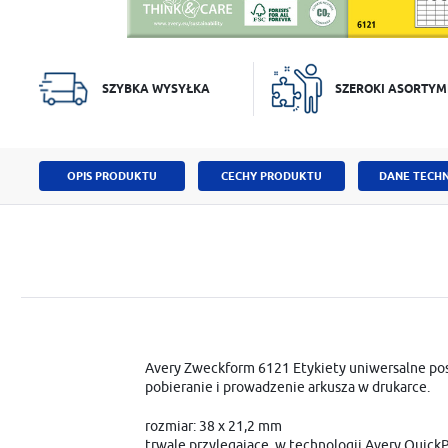
SZYBKA WYSYŁKA
SZEROKI ASORTYM
OPIS PRODUKTU
CECHY PRODUKTU
DANE TECHN
Avery Zweckform 6121 Etykiety uniwersalne pos
pobieranie i prowadzenie arkusza w drukarce.
rozmiar: 38 x 21,2 mm
trwale przylegające, w technologii Avery Quic