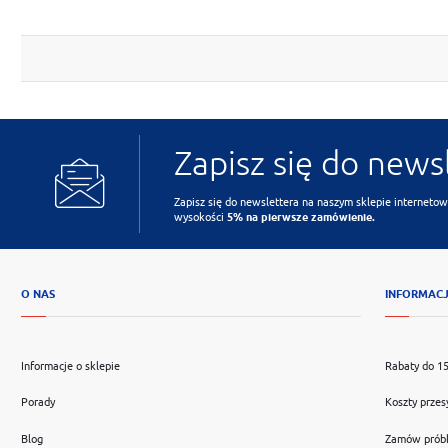
Zapisz się do news
Zapisz się do newslettera na naszym sklepie internetow
wysokości
5% na pierwsze zamówienie.
O NAS
INFORMAC
Informacje o sklepie
Rabaty do 1
Porady
Koszty przes
Blog
Zamów prób