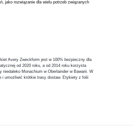
 jako rozwiązanie dla wielu potrzeb związanych
i
ykiet Avery Zweckform jest w 100% bezpieczny dla
imatycznej od 2020 roku, a od 2014 roku korzysta
firmy niedaleko Monachium w Oberlainder w Bawarii. W
umożliwić krótkie trasy dostaw. Etykiety z folii