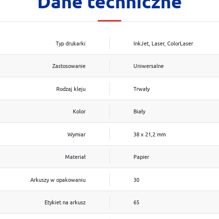
Dane techniczne
Typ drukarki
InkJet, Laser, ColorLaser
Zastosowanie
Uniwersalne
Rodzaj kleju
Trwały
Kolor
Biały
Wymiar
38 x 21,2 mm
Materiał
Papier
Arkuszy w opakowaniu
30
Etykiet na arkusz
65