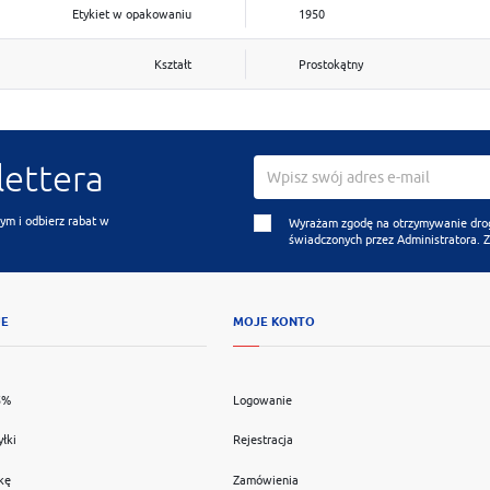
Etykiet w opakowaniu
1950
Kształt
Prostokątny
lettera
ym i odbierz rabat w
Wyrażam zgodę na otrzymywanie drogą
świadczonych przez Administratora. 
JE
MOJE KONTO
5%
Logowanie
yłki
Rejestracja
kę
Zamówienia