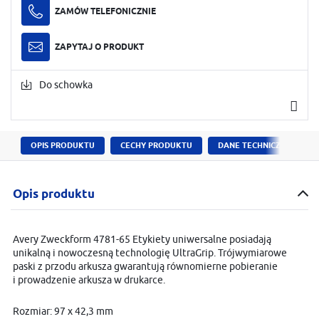
ZAMÓW TELEFONICZNIE
ZAPYTAJ O PRODUKT
Do schowka
OPIS PRODUKTU
CECHY PRODUKTU
DANE TECHNICZNE
Opis produktu
Avery Zweckform 4781-65 Etykiety uniwersalne posiadają
unikalną i nowoczesną technologię UltraGrip. Trójwymiarowe
paski z przodu arkusza gwarantują równomierne pobieranie
i prowadzenie arkusza w drukarce.
Rozmiar: 97 x 42,3 mm