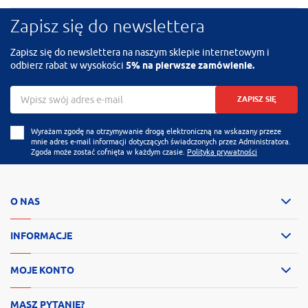
Zapisz się do newslettera
Zapisz się do newslettera na naszym sklepie internetowym i
odbierz rabat w wysokości
5% na pierwsze zamówienie.
ZAPISZ SIĘ
Wyrażam zgodę na otrzymywanie drogą elektroniczną na wskazany przeze
mnie adres e-mail informacji dotyczących świadczonych przez Administratora.
Zgoda może zostać cofnięta w każdym czasie.
Polityka prywatności
O NAS
INFORMACJE
MOJE KONTO
MASZ PYTANIE?