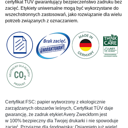
certyfikat TÜV gwarantujący bezpieczeństwo zadruku bez
zacięć. Etykiety uniwersalne mogą być wykorzystane do
wszechstronnych zastosowań, jako rozwiązanie dla wielu
potrzeb związanych z oznaczaniem.
Certyfikat FSC: papier wytworzony z ekologicznie
zarządzanych obszarów leśnych, Certyfikat TÜV daje
gwarancję, że zadruk etykiet Avery Zweckform jest
w 100% bezpieczny dla Twojej drukarki i nie spowoduje
zacięć. Przyjazne dla środowiska: Osiągnięto już wiele!