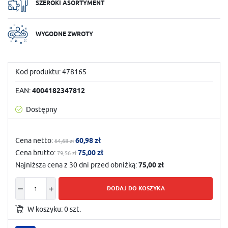
SZEROKI ASORTYMENT
WYGODNE ZWROTY
Kod produktu:
478165
EAN:
4004182347812
Dostępny
Cena netto:
60,98 zł
64,68 zł
Cena brutto:
75,00 zł
79,56 zł
Najniższa cena z 30 dni przed obniżką:
75,00 zł
DODAJ DO KOSZYKA
W koszyku:
0
szt.