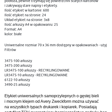
podłoża, pewnie trzymają się powierzchni starych kartonów
i zakrywają stare napisy i etykiety.
Ilość etykiet w kartonie: 600
Ilość etykiet na stronie: 24
Układ etykiet na stronie: 3x8
Ilość arkuszy A4 w opakowaniu: 25
Format: A4
kolor: białe
Uniwersalne rozmiar 70 x 36 mm dostępny w opakowaniach - użyj
Filtrów
3475-100 arkuszy
3475-200 arkuszy
LR3475-100 arkuszy - RECYKLINGOWANE
LR3475-10 arkuszy - RECYKLINGOWANE
6122-10 arkuszy
3490-25 arkuszy
Etykiet uniwersalnych samoprzylepnych o gęstej bieli
i mocnym klejem od Avery Zweckform można używać
na wszystkich typach drukarek i kopiarek. Posiadają