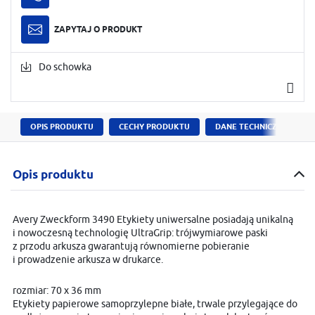
ZAPYTAJ O PRODUKT
Do schowka
OPIS PRODUKTU
CECHY PRODUKTU
DANE TECHNICZNE
Opis produktu
Avery Zweckform 3490 Etykiety uniwersalne posiadają unikalną
i nowoczesną technologię UltraGrip: trójwymiarowe paski
z przodu arkusza gwarantują równomierne pobieranie
i prowadzenie arkusza w drukarce.
rozmiar: 70 x 36 mm
Etykiety papierowe samoprzylepne białe, trwale przylegające do