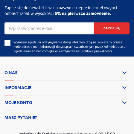
Zapisz się do newslettera na naszym sklepie internetowym i
odbierz rabat w wysokości
5% na pierwsze zamówienie.
ZAPISZ SIĘ
Wyrażam zgodę na otrzymywanie drogą elektroniczną na wskazany przeze
mnie adres e-mail informacji dotyczących świadczonych przez Administratora.
Zgoda może zostać cofnięta w każdym czasie.
Polityka prywatności
O NAS
INFORMACJE
MOJE KONTO
MASZ PYTANIE?
Jesteśmy do Państwa dyspozycji pon.-pt. 8:00-15:00