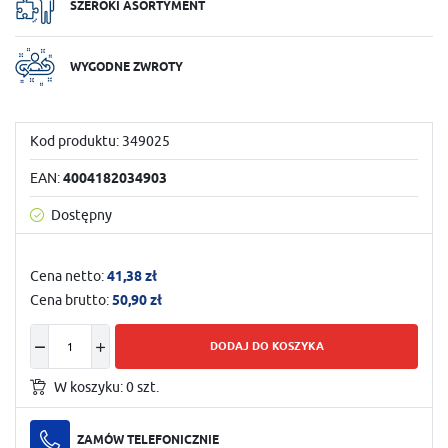
SZEROKI ASORTYMENT
WYGODNE ZWROTY
Kod produktu:
349025
EAN:
4004182034903
Dostępny
Cena netto:
41,38 zł
Cena brutto:
50,90 zł
DODAJ DO KOSZYKA
W koszyku:
0
szt.
ZAMÓW TELEFONICZNIE