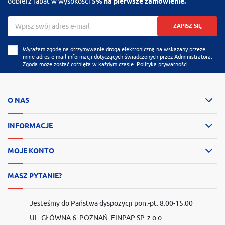
odbierz rabat w wysokości
5% na pierwsze zamówienie.
ZAPISZ SIĘ
Wyrażam zgodę na otrzymywanie drogą elektroniczną na wskazany przeze
mnie adres e-mail informacji dotyczących świadczonych przez Administratora.
Zgoda może zostać cofnięta w każdym czasie.
Polityka prywatności
O NAS
INFORMACJE
MOJE KONTO
MASZ PYTANIE?
Jesteśmy do Państwa dyspozycji pon.-pt. 8:00-15:00
UL. GŁÓWNA 6 POZNAŃ FINPAP SP. z o.o.