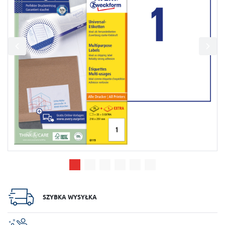
Więcej
korzystania z funkcjonalności naszej strony poprzez dopasowanie jej do
Twoich indywidualnych preferencji. Wyrażenie zgody na funkcjonalne i
personalizacyjne pliki cookies gwarantuje dostępność większej ilości
funkcji na stronie.
Analityczne
Analityczne pliki cookies pomagają nam rozwijać się i dostosowywać do
Twoich potrzeb.
Cookies analityczne pozwalają na uzyskanie informacji w zakresie
Więcej
wykorzystywania witryny internetowej, miejsca oraz częstotliwości, z jaką
odwiedzane są nasze serwisy www. Dane pozwalają nam na ocenę naszych
serwisów internetowych pod względem ich popularności wśród
użytkowników. Zgromadzone informacje są przetwarzane w formie
Reklamowe
zanonimizowanej. Wyrażenie zgody na analityczne pliki cookies
gwarantuje dostępność wszystkich funkcjonalności.
Dzięki reklamowym plikom cookies prezentujemy Ci najciekawsze
informacje i aktualności na stronach naszych partnerów.
Promocyjne pliki cookies służą do prezentowania Ci naszych komunikatów
Więcej
na podstawie analizy Twoich upodobań oraz Twoich zwyczajów
dotyczących przeglądanej witryny internetowej. Treści promocyjne mogą
pojawić się na stronach podmiotów trzecich lub firm będących naszymi
partnerami oraz innych dostawców usług. Firmy te działają w charakterze
pośredników prezentujących nasze treści w postaci wiadomości, ofert,
komunikatów mediów społecznościowych.
SZYBKA WYSYŁKA