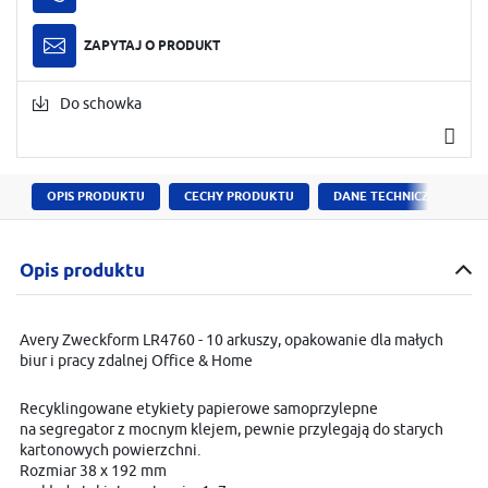
ZAPYTAJ O PRODUKT
Do schowka
OPIS PRODUKTU
CECHY PRODUKTU
DANE TECHNICZNE
Opis produktu
Avery Zweckform LR4760 - 10 arkuszy, opakowanie dla małych
biur i pracy zdalnej Office & Home
Recyklingowane etykiety papierowe samoprzylepne
na segregator z mocnym klejem, pewnie przylegają do starych
kartonowych powierzchni.
Rozmiar 38 x 192 mm