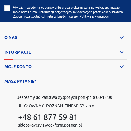
Wyrażam zgodę na otrzymywanie drogą elektroniczną na wskazany przeze
mnie adres e-mail informacji dotyczących świadczonych przez Administratora.
Zgoda może zostać cofnięta w każdym czasie.
Polityka prywatności
O NAS
INFORMACJE
MOJE KONTO
MASZ PYTANIE?
Jesteśmy do Państwa dyspozycji pon.-pt. 8:00-15:00
UL. GŁÓWNA 6 POZNAŃ FINPAP SP. z o.o.
+48 61 877 59 81
sklep@avery-zweckform.poznan.pl