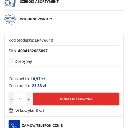
SZEROKI ASORTYMENT
WYGODNE ZWROTY
Kod produktu:
LR476010
EAN:
4004182085097
Dostępny
Cena netto:
18,97 zł
Cena brutto:
23,33 zł
DODAJ DO KOSZYKA
W koszyku:
0
szt.
ZAMÓW TELEFONICZNIE