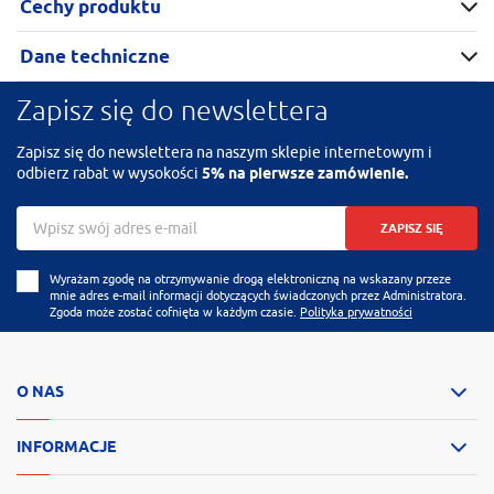
Cechy produktu
Dane techniczne
Zapisz się do newslettera
Zapisz się do newslettera na naszym sklepie internetowym i
odbierz rabat w wysokości
5% na pierwsze zamówienie.
ZAPISZ SIĘ
Wyrażam zgodę na otrzymywanie drogą elektroniczną na wskazany przeze
mnie adres e-mail informacji dotyczących świadczonych przez Administratora.
Zgoda może zostać cofnięta w każdym czasie.
Polityka prywatności
O NAS
INFORMACJE