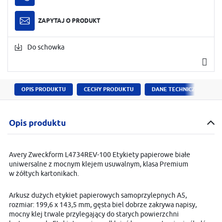
ZAPYTAJ O PRODUKT
Do schowka
OPIS PRODUKTU
CECHY PRODUKTU
DANE TECHNICZNE
Opis produktu
Avery Zweckform L4734REV-100 Etykiety papierowe białe
uniwersalne z mocnym klejem usuwalnym, klasa Premium
w żółtych kartonikach.
Arkusz dużych etykiet papierowych samoprzylepnych A5,
rozmiar: 199,6 x 143,5 mm, gęsta biel dobrze zakrywa napisy,
mocny klej trwale przylegający do starych powierzchni