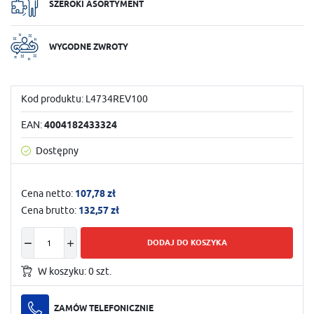
SZEROKI ASORTYMENT
WYGODNE ZWROTY
Kod produktu:
L4734REV100
EAN:
4004182433324
Dostępny
Cena netto:
107,78 zł
Cena brutto:
132,57 zł
DODAJ DO KOSZYKA
W koszyku:
0
szt.
ZAMÓW TELEFONICZNIE