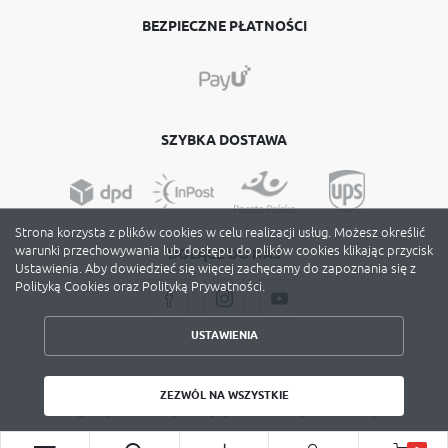
BEZPIECZNE PŁATNOŚCI
SZYBKA DOSTAWA
Strona korzysta z plików cookies w celu realizacji usług. Możesz określić
warunki przechowywania lub dostępu do plików cookies klikając przycisk
DOŁĄCZ DO NAS
Ustawienia. Aby dowiedzieć się więcej zachęcamy do zapoznania się z
Polityką Cookies oraz Polityką Prywatności.
USTAWIENIA
ZAPISZ WYBRANE
Copyright by avery-zweckform.poznan.pl
ZEZWÓL NA WSZYSTKIE
Agencja interaktywna
[ti]
Powered by
2ClickShop
ZEZWÓL NA WSZYSTKIE