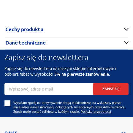
Cechy produktu
Dane techniczne
Zapisz się do newslettera
Zapisz się do newslettera na naszym sklepie internetowym i
odbierz rabat w wysokości
5% na pierwsze zamówienie.
ZAPISZ SIĘ
Wyrażam zgodę na otrzymywanie drogą elektroniczną na wskazany przeze
mnie adres e-mail informacji dotyczących świadczonych przez Administratora.
Zgoda może zostać cofnięta w każdym czasie.
Polityka prywatności
O NAS