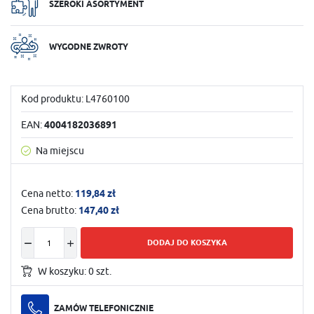
SZEROKI ASORTYMENT
WYGODNE ZWROTY
Kod produktu:
L4760100
EAN:
4004182036891
Na miejscu
Cena netto:
119,84 zł
Cena brutto:
147,40 zł
DODAJ DO KOSZYKA
W koszyku:
0
szt.
ZAMÓW TELEFONICZNIE