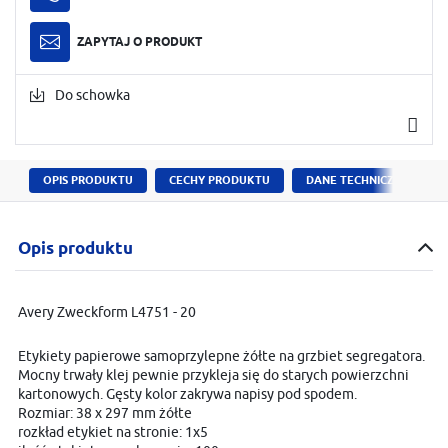
ZAPYTAJ O PRODUKT
Do schowka
OPIS PRODUKTU
CECHY PRODUKTU
DANE TECHNICZNE
Opis produktu
Avery Zweckform L4751 - 20
Etykiety papierowe samoprzylepne żółte na grzbiet segregatora.
Mocny trwały klej pewnie przykleja się do starych powierzchni
kartonowych. Gęsty kolor zakrywa napisy pod spodem.
Rozmiar: 38 x 297 mm żółte
rozkład etykiet na stronie: 1x5