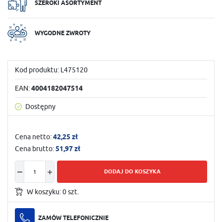
SZEROKI ASORTYMENT
WYGODNE ZWROTY
Kod produktu:
L475120
EAN:
4004182047514
Dostępny
Cena netto:
42,25 zł
Cena brutto:
51,97 zł
DODAJ DO KOSZYKA
W koszyku:
0
szt.
ZAMÓW TELEFONICZNIE