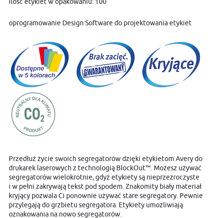
ilość etykiet w opakowaniu: 100
oprogramowanie Design Software do projektowania etykiet
Przedłuż życie swoich segregatorów dzięki etykietom Avery do
drukarek laserowych z technologią BlockOut™. Możesz używać
segregatorów wielokrotnie, gdyż etykiety są nieprzezroczyste
i w pełni zakrywają tekst pod spodem. Znakomity biały materiał
kryjący pozwala Ci ponownie używać stare segregatory. Pewnie
przylegają do grzbietu segregatora. Etykiety umożliwiają
oznakowania na nowo segregatorów.