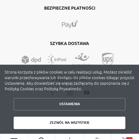
BEZPIECZNE PŁATNOŚCI
SZYBKA DOSTAWA
Strona korzysta z plików cookies w celu realizacji usług. Możesz określić
warunki przechowywania lub dostępu do plików cookies klikając przycisk
DOŁĄCZ DO NAS
Ustawienia. Aby dowiedzieć się więcej zachęcamy do zapoznania się z
Polityką Cookies oraz Polityką Prywatności.
USTAWIENIA
ZAPISZ WYBRANE
Copyright by avery-zweckform.poznan.pl
ZEZWÓL NA WSZYSTKIE
Agencja interaktywna
[ti]
Powered by
2ClickShop
ZEZWÓL NA WSZYSTKIE