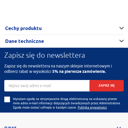
Cechy produktu
Dane techniczne
Zapisz się do newslettera
Zapisz się do newslettera na naszym sklepie internetowym i
odbierz rabat w wysokości
5% na pierwsze zamówienie.
ZAPISZ SIĘ
Wyrażam zgodę na otrzymywanie drogą elektroniczną na wskazany przeze
mnie adres e-mail informacji dotyczących świadczonych przez Administratora.
Zgoda może zostać cofnięta w każdym czasie.
Polityka prywatności
O NAS