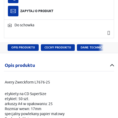
ZAPYTAJ O PRODUKT
Do schowka
OPIS PRODUKTU
CECHY PRODUKTU
DANE TECHNICZNE
Opis produktu
Avery Zweckform L7676-25
etykiety na CD SuperSize
etykiet: 50 szt.
arkuszy A4 w opakowaniu: 25
Rozmiar wewn: 17mm
specjalny powlekany papier matowy