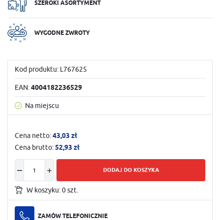
SZEROKI ASORTYMENT
WYGODNE ZWROTY
Kod produktu:
L767625
EAN:
4004182236529
Na miejscu
Cena netto:
43,03 zł
Cena brutto:
52,93 zł
DODAJ DO KOSZYKA
W koszyku:
0
szt.
ZAMÓW TELEFONICZNIE