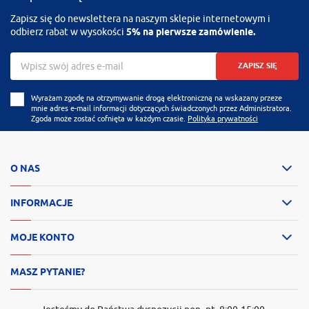
Zapisz się do newslettera na naszym sklepie internetowym i
odbierz rabat w wysokości
5% na pierwsze zamówienie.
ZAPISZ SIĘ
Wyrażam zgodę na otrzymywanie drogą elektroniczną na wskazany przeze
mnie adres e-mail informacji dotyczących świadczonych przez Administratora.
Zgoda może zostać cofnięta w każdym czasie.
Polityka prywatności
O NAS
INFORMACJE
MOJE KONTO
MASZ PYTANIE?