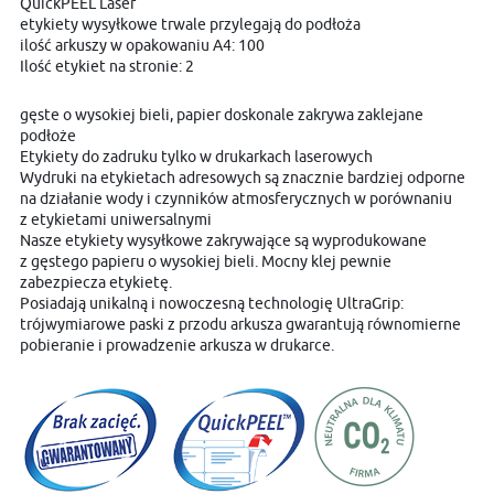
QuickPEEL Laser
etykiety wysyłkowe trwale przylegają do podłoża
ilość arkuszy w opakowaniu A4: 100
Ilość etykiet na stronie: 2
gęste o wysokiej bieli, papier doskonale zakrywa zaklejane
podłoże
Etykiety do zadruku tylko w drukarkach laserowych
Wydruki na etykietach adresowych są znacznie bardziej odporne
na działanie wody i czynników atmosferycznych w porównaniu
z etykietami uniwersalnymi
Nasze etykiety wysyłkowe zakrywające są wyprodukowane
z gęstego papieru o wysokiej bieli. Mocny klej pewnie
zabezpiecza etykietę.
Posiadają unikalną i nowoczesną technologię UltraGrip:
trójwymiarowe paski z przodu arkusza gwarantują równomierne
pobieranie i prowadzenie arkusza w drukarce.