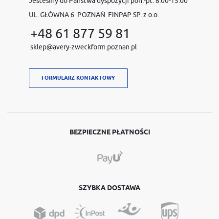
Jesteśmy do Państwa dyspozycji pon.-pt. 8:00-15:00
UL. GŁÓWNA 6 POZNAŃ FINPAP SP. z o.o.
+48 61 877 59 81
sklep@avery-zweckform.poznan.pl
FORMULARZ KONTAKTOWY
BEZPIECZNE PŁATNOŚCI
SZYBKA DOSTAWA