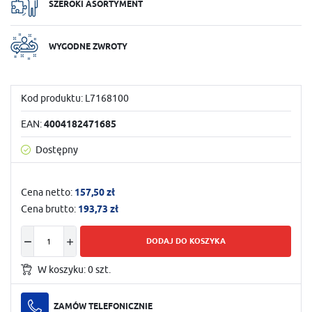
SZEROKI ASORTYMENT
WYGODNE ZWROTY
Kod produktu:
L7168100
EAN:
4004182471685
Dostępny
Cena netto:
157,50 zł
Cena brutto:
193,73 zł
DODAJ DO KOSZYKA
W koszyku:
0
szt.
ZAMÓW TELEFONICZNIE