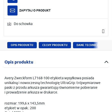
ZAPYTAJ O PRODUKT
Do schowka
OPIS PRODUKTU
CECHY PRODUKTU
DANE TECHNICZNE
Opis produktu
Avery Zweckform L7168-100 etykieta wysyłkowa posiada
unikalną i nowoczesną technologię UltraGrip: trójwymiarowe
paski z przodu arkusza gwarantują równomierne pobieranie
i prowadzenie arkusza w drukarce.
rozmiar: 199,6 x 143,5mm
etykiet w opak.: 200