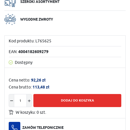
SZEROKI ASORTYMENT
WYGODNE ZWROTY
Kod produktu:
L765625
EAN:
4004182609279
Dostępny
Cena netto:
92,26 zł
Cena brutto:
113,48 zł
DODAJ DO KOSZYKA
W koszyku:
0
szt.
ZAMÓW TELEFONICZNIE