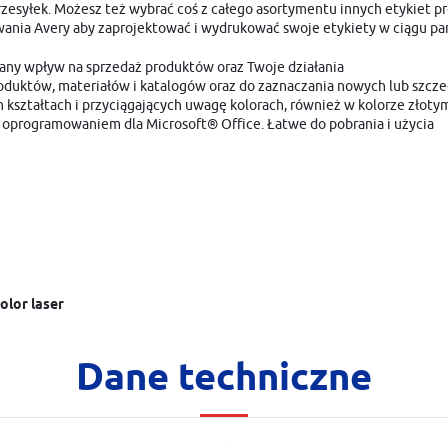
Twoich upodobań oraz Twoich zwyczajów dotyczących przeglądanej witryny internetowej. Treści
rzesyłek. Możesz też wybrać coś z całego asortymentu innych etykiet p
promocyjne mogą pojawić się na stronach podmiotów trzecich lub firm będących naszymi
owania Avery aby zaprojektować i wydrukować swoje etykiety w ciągu pa
partnerami oraz innych dostawców usług. Firmy te działają w charakterze pośredników
prezentujących nasze treści w postaci wiadomości, ofert, komunikatów mediów społecznościowych.
any wpływ na sprzedaż produktów oraz Twoje działania
oduktów, materiałów i katalogów oraz do zaznaczania nowych lub szcze
kształtach i przyciągających uwagę kolorach, również w kolorze złoty
programowaniem dla Microsoft® Office. Łatwe do pobrania i użycia
olor laser
Dane techniczne