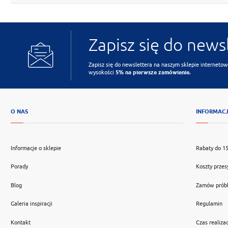
Zapisz się do news
Zapisz się do newslettera na naszym sklepie internetow
wysokości
5% na pierwsze zamówienie.
O NAS
INFORMAC
Informacje o sklepie
Rabaty do 1
Porady
Koszty przes
Blog
Zamów prób
Galeria inspiracji
Regulamin
Kontakt
Czas realizac