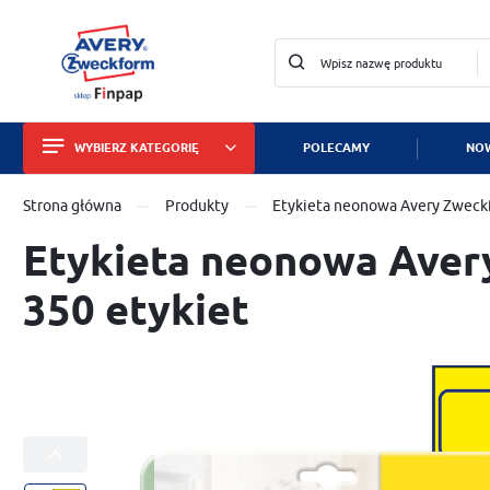
WYBIERZ KATEGORIĘ
POLECAMY
NOW
Zalo
Strona główna
Produkty
Etykieta neonowa Avery Zweckf
Etykiety
Etykieta neonowa Avery
Wizytówki i papiery
350 etykiet
Identyfikatory
Tabliczki znamionowe
Znaki bezpieczeństwa
Dla służby zdrowia
ZA
Zabezpieczanie mienia