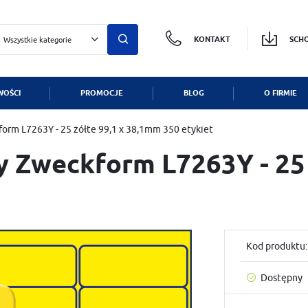
KONTAKT
SCH
Wszystkie kategorie
MASZ PYTANIE
OŚCI
PROMOCJE
BLOG
O FIRMIE
guj się
Zarej
orm L7263Y - 25 żółte 99,1 x 38,1mm 350 etykiet
+48 
 Zweckform L7263Y - 25 
OTRZYMASZ LICZNE DODATK
Zapraszamy 
podgląd statusu realizac
sklep@aver
podgląd historii zakupów
ul. Główna 
brak konieczności wprowa
możliwość otrzymania ra
Kod produktu
Zapomniałem hasła
FOR
Dostępny
LOGUJ SIĘ
ZAREJESTRU