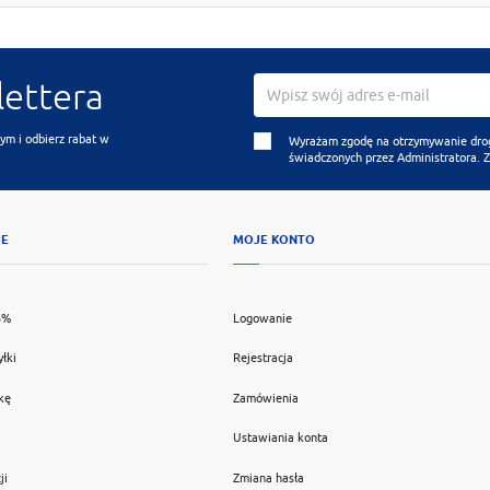
lettera
ym i odbierz rabat w
Wyrażam zgodę na otrzymywanie drogą
świadczonych przez Administratora. 
JE
MOJE KONTO
5%
Logowanie
yłki
Rejestracja
kę
Zamówienia
Ustawiania konta
ji
Zmiana hasła