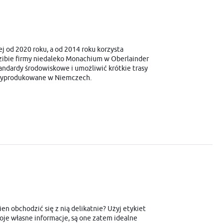
i
ej od 2020 roku, a od 2014 roku korzysta
iedzibie firmy niedaleko Monachium w Oberlainder
andardy środowiskowe i umożliwić krótkie trasy
. Wyprodukowane w Niemczech.
en obchodzić się z nią delikatnie? Użyj etykiet
e własne informacje, są one zatem idealne