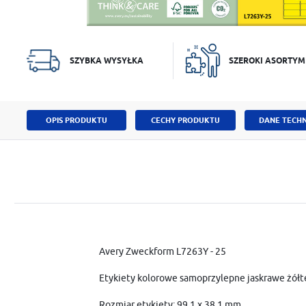
SZYBKA WYSYŁKA
SZEROKI ASORTYM
OPIS PRODUKTU
CECHY PRODUKTU
DANE TECHN
Avery Zweckform L7263Y - 25
Etykiety kolorowe samoprzylepne jaskrawe żółte
Rozmiar etykiety: 99,1 x 38,1 mm