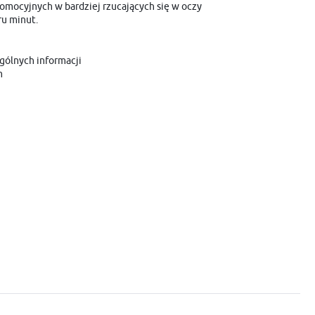
romocyjnych w bardziej rzucających się w oczy
ru minut.
gólnych informacji
m