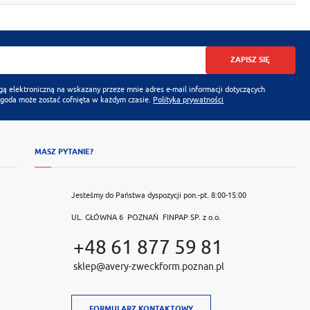
ZAPISZ SIĘ
 elektroniczną na wskazany przeze mnie adres e-mail informacji dotyczących
Zgoda może zostać cofnięta w każdym czasie.
Polityka prywatności
MASZ PYTANIE?
Jesteśmy do Państwa dyspozycji pon.-pt. 8:00-15:00
UL. GŁÓWNA 6 POZNAŃ FINPAP SP. z o.o.
+48 61 877 59 81
sklep@avery-zweckform.poznan.pl
FORMULARZ KONTAKTOWY