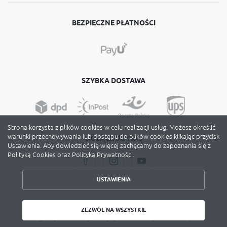
BEZPIECZNE PŁATNOŚCI
SZYBKA DOSTAWA
Strona korzysta z plików cookies w celu realizacji usług. Możesz określić
warunki przechowywania lub dostępu do plików cookies klikając przycisk
DOŁĄCZ DO NAS
Ustawienia. Aby dowiedzieć się więcej zachęcamy do zapoznania się z
Polityką Cookies oraz Polityką Prywatności.
USTAWIENIA
ZAPISZ WYBRANE
Copyright by avery-zweckform.poznan.pl
ZEZWÓL NA WSZYSTKIE
Agencja interaktywna
[ti]
Powered by
2ClickShop
ZEZWÓL NA WSZYSTKIE