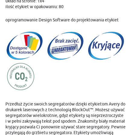
układ na stronie: 1x4
ilość etykiet w opakowaniu: 80
oprogramowanie Design Software do projektowania etykiet
Przedłuż życie swoich segregatorów dzięki etykietom Avery do
drukarek laserowych z technologią BlockOut™. Możesz używać
segregatorów wielokrotnie, gdyż etykiety są nieprzezroczyste
i w pełni zakrywają tekst pod spodem. Znakomity biały materiał
kryjący pozwala Ci ponownie używać stare segregatory. Pewnie
przylegają do grzbietu segregatora. Etykiety umożliwiają