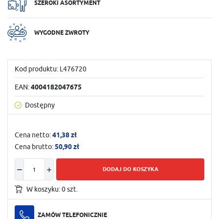
SZEROKI ASORTYMENT
WYGODNE ZWROTY
Kod produktu:
L476720
EAN:
4004182047675
Dostępny
Cena netto:
41,38 zł
Cena brutto:
50,90 zł
DODAJ DO KOSZYKA
W koszyku:
0
szt.
ZAMÓW TELEFONICZNIE