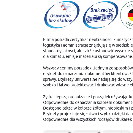
Firma posiada certyfikat neutralności klimatyczn
logistyka i administracja znajdują się w siedz
standardy jakości, ale także ustanowić wysokie 
dla klimatu, emisje materiału są kompensowa
Wszyscy cenimy porządek. Jednym ze sposobów n
etykiet do oznaczenia dokumentów klientów, żó
sprawy. Etykiety uniwersalne nadają się do w
szybko i łatwo projektować i drukować własne e
Zyskaj lepszą organizację i porządek używając 
Odpowiednie do oznaczania kolorem dokumentów
Dostępne także w kolorze żółtym, niebieskim i 
Etykiety projektuje się łatwo i szybko dzięki
Odpowiednie dla wszystkich rodzajów drukarek