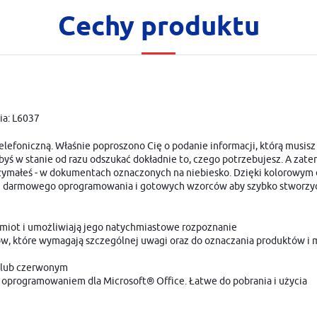
Cechy produktu
ia: L6037
efoniczną. Właśnie poproszono Cię o podanie informacji, którą musisz
yś w stanie od razu odszukać dokładnie to, czego potrzebujesz. A zate
USTAWIENIA
otrzymałeś - w dokumentach oznaczonych na niebiesko. Dzięki kolorowy
żyj darmowego oprogramowania i gotowych wzorców aby szybko stworzyć 
Szanujemy Twoją prywatność. Możesz zmienić ustawienia cookies lub zaakceptować je
USTAWIENIA REGIONALNE
wszystkie. W dowolnym momencie możesz dokonać zmiany swoich ustawień.
miot i umożliwiają jego natychmiastowe rozpoznanie
w, które wymagają szczególnej uwagi oraz do oznaczania produktów i
Lokalizacja
Niezbędne
m lub czerwonym
Polska
Niezbędne pliki cookies służą do prawidłowego funkcjonowania strony internetowej i umożliwiają C
programowaniem dla Microsoft® Office. Łatwe do pobrania i użycia
komfortowe korzystanie z oferowanych przez nas usług.
Pliki cookies odpowiadają na podejmowane przez Ciebie działania w celu m.in. dostosowania Twoich
Więcej
Język
ustawień preferencji prywatności, logowania czy wypełniania formularzy. Dzięki plikom cookies
strona, z której korzystasz, może działać bez zakłóceń.