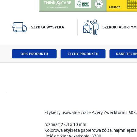
SZYBKA WYSYŁKA
SZEROKI ASORTYM
OPIS PRODUKTU
CECHY PRODUKTU
DANE TECHN
Etykiety usuwalne żółte Avery Zweckform L603
rozmiar: 25,4 x 10 mm
Kolorowa etykieta papierowa żółta, najmniejsza
Ilość etykiet w kartonie: 3780