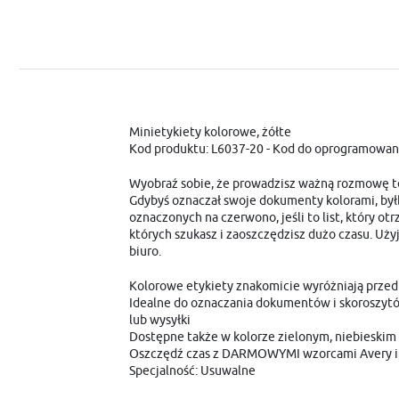
Minietykiety kolorowe, żółte
Kod produktu: L6037-20 - Kod do oprogramowan
Wyobraź sobie, że prowadzisz ważną rozmowę tel
Gdybyś oznaczał swoje dokumenty kolorami, byłb
oznaczonych na czerwono, jeśli to list, który 
których szukasz i zaoszczędzisz dużo czasu. U
biuro.
Kolorowe etykiety znakomicie wyróżniają przed
Idealne do oznaczania dokumentów i skoroszytó
lub wysyłki
Dostępne także w kolorze zielonym, niebieski
Oszczędź czas z DARMOWYMI wzorcami Avery i o
Specjalność: Usuwalne