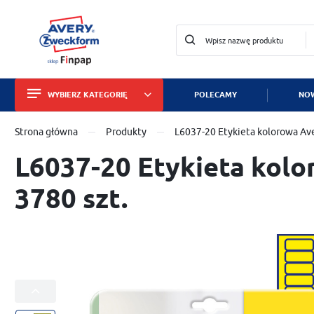
WYBIERZ KATEGORIĘ
POLECAMY
NOW
Zalo
Strona główna
Produkty
L6037-20 Etykieta kolorowa Ave
Etykiety
L6037-20 Etykieta kolo
Wizytówki i papiery
3780 szt.
Identyfikatory
Tabliczki znamionowe
Znaki bezpieczeństwa
Dla służby zdrowia
ZA
Zabezpieczanie mienia