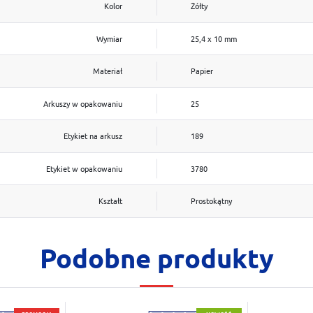
Kolor
Żółty
Wymiar
25,4 x 10 mm
Materiał
Papier
Arkuszy w opakowaniu
25
Etykiet na arkusz
189
Etykiet w opakowaniu
3780
Kształt
Prostokątny
Podobne produkty
Do schowka
Do scho