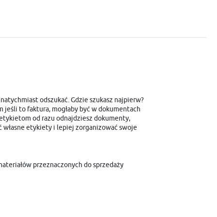
 natychmiast odszukać. Gdzie szukasz najpierw?
m jeśli to faktura, mogłaby być w dokumentach
m etykietom od razu odnajdziesz dokumenty,
własne etykiety i lepiej zorganizować swoje
 materiałów przeznaczonych do sprzedaży
i