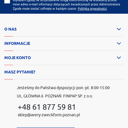
mnie adres e-mail informacji dotyczących świadczonych przez Administratora.
Zgoda może zostać cofnięta w każdym czasie.
Polityka prywatności
O NAS
INFORMACJE
MOJE KONTO
MASZ PYTANIE?
Jesteśmy do Państwa dyspozycji pon.-pt. 8:00-15:00
UL. GŁÓWNA 6 POZNAŃ FINPAP SP. z o.o.
+48 61 877 59 81
sklep@avery-zweckform.poznan.pl