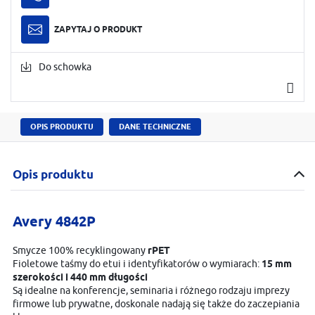
ZAPYTAJ O PRODUKT
Do schowka
OPIS PRODUKTU
DANE TECHNICZNE
Opis produktu
Avery 4842P
Smycze 100% recyklingowany
rPET
Fioletowe taśmy do etui i identyfikatorów o wymiarach:
15 mm
szerokości i 440 mm długości
Są idealne na konferencje, seminaria i różnego rodzaju imprezy
firmowe lub prywatne, doskonale nadają się także do zaczepiania