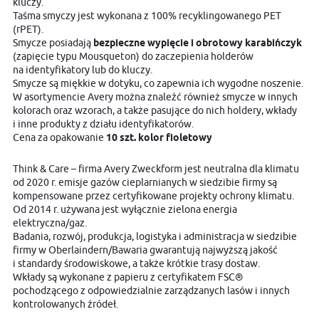
kluczy.
Taśma smyczy jest wykonana z 100% recyklingowanego PET
(rPET).
Smycze posiadają
bezpieczne wypięcie i obrotowy karabińczyk
(zapięcie typu Mousqueton) do zaczepienia holderów
na identyfikatory lub do kluczy.
Smycze są miękkie w dotyku, co zapewnia ich wygodne noszenie.
W asortymencie Avery można znaleźć również smycze w innych
kolorach oraz wzorach, a także pasujące do nich holdery, wkłady
i inne produkty z działu identyfikatorów.
Cena za opakowanie
10 szt. kolor fioletowy
Think & Care – firma Avery Zweckform jest neutralna dla klimatu
od 2020 r. emisje gazów cieplarnianych w siedzibie firmy są
kompensowane przez certyfikowane projekty ochrony klimatu.
Od 2014 r. używana jest wyłącznie zielona energia
elektryczna/gaz.
Badania, rozwój, produkcja, logistyka i administracja w siedzibie
firmy w Oberlaindern/Bawaria gwarantują najwyższą jakość
i standardy środowiskowe, a także krótkie trasy dostaw.
Wkłady są wykonane z papieru z certyfikatem FSC®
pochodzącego z odpowiedzialnie zarządzanych lasów i innych
kontrolowanych źródeł.