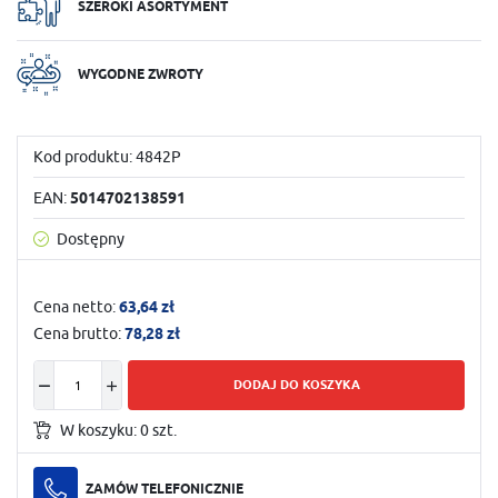
SZEROKI ASORTYMENT
WYGODNE ZWROTY
Kod produktu:
4842P
EAN:
5014702138591
Dostępny
Cena netto:
63,64 zł
Cena brutto:
78,28 zł
DODAJ DO KOSZYKA
W koszyku:
0
szt.
ZAMÓW TELEFONICZNIE