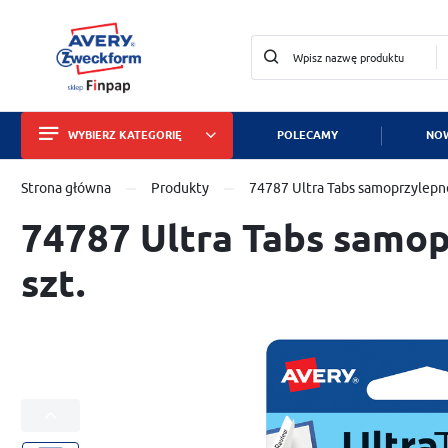
WYBIERZ KATEGORIĘ
POLECAMY
NOW
Zalo
Strona główna
Produkty
74787 Ultra Tabs samoprzylepne
Etykiety
74787 Ultra Tabs samop
Wizytówki i papiery
szt.
Identyfikatory
Tabliczki znamionowe
Znaki bezpieczeństwa
Dla służby zdrowia
ZA
Zabezpieczanie mienia