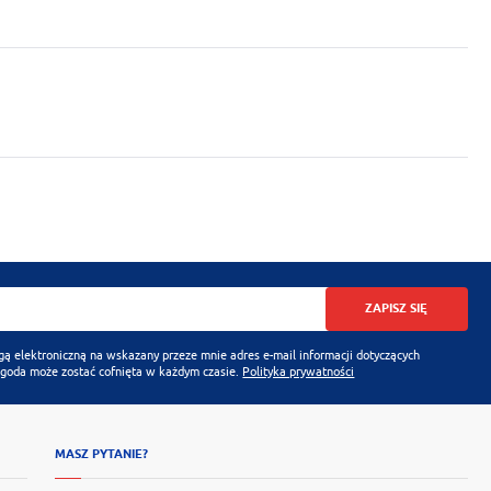
ZAPISZ SIĘ
 elektroniczną na wskazany przeze mnie adres e-mail informacji dotyczących
Zgoda może zostać cofnięta w każdym czasie.
Polityka prywatności
MASZ PYTANIE?