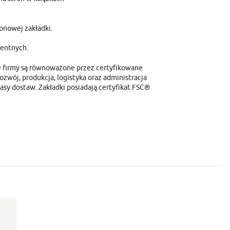
onowej zakładki.
nentnych.
ie firmy są równoważone przez certyfikowane
zwój, produkcja, logistyka oraz administracja
asy dostaw. Zakładki posiadają certyfikat FSC®
i