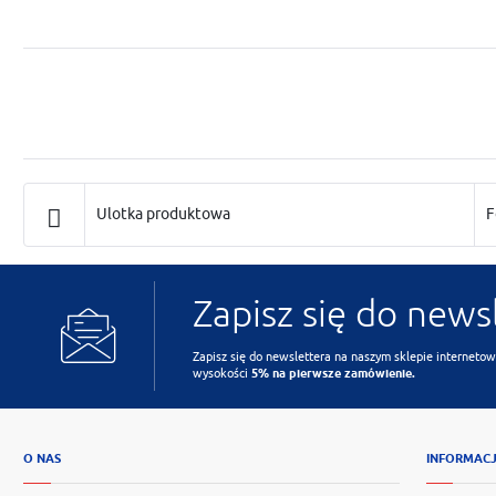
Ulotka produktowa
F
Zapisz się do news
Zapisz się do newslettera na naszym sklepie internetow
wysokości
5% na pierwsze zamówienie.
O NAS
INFORMAC