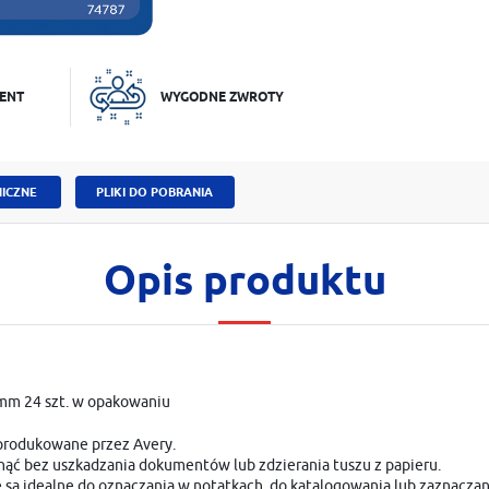
ENT
WYGODNE ZWROTY
ICZNE
PLIKI DO POBRANIA
Opis produktu
8mm 24 szt. w opakowaniu
 produkowane przez Avery.
nąć bez uszkadzania dokumentów lub zdzierania tuszu z papieru.
 są idealne do oznaczania w notatkach, do katalogowania lub zaznaczan