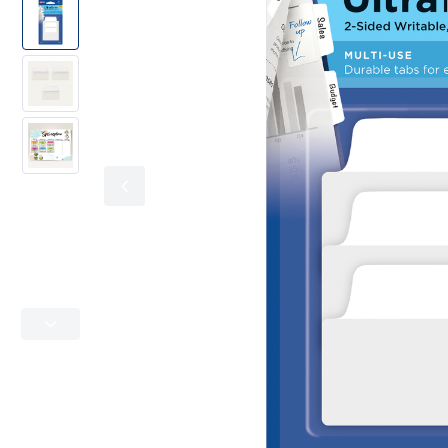
Kolorowe oznaczanie
Office & Home
Adresowe i wysyłkowe
Metkownice
Folie specjalistyczne