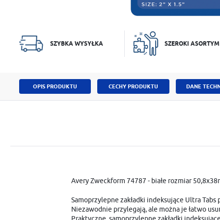
SZYBKA WYSYŁKA
SZEROKI ASORTYM
OPIS PRODUKTU
CECHY PRODUKTU
DANE TECHN
Avery Zweckform 74787 - białe rozmiar 50,8x3
Samoprzylepne zakładki indeksujące Ultra Tabs
Niezawodnie przylegają, ale można je łatwo usu
Praktyczne, samoprzylepne zakładki indeksujące