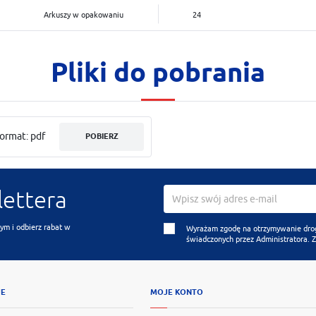
Arkuszy w opakowaniu
24
Pliki do pobrania
ormat: pdf
POBIERZ
lettera
ym i odbierz rabat w
Wyrażam zgodę na otrzymywanie drogą
świadczonych przez Administratora. 
JE
MOJE KONTO