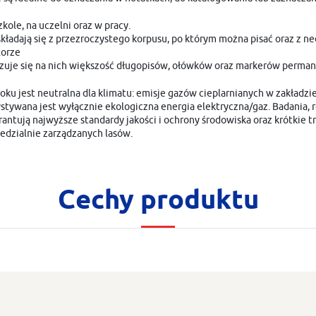
ole, na uczelni oraz w pracy.
kładają się z przezroczystego korpusu, po którym można pisać oraz z ne
lorze
mazuje się na nich większość długopisów, ołówków oraz markerów perma
oku jest neutralna dla klimatu: emisje gazów cieplarnianych w zakładz
tywana jest wyłącznie ekologiczna energia elektryczna/gaz. Badania, ro
antują najwyższe standardy jakości i ochrony środowiska oraz krótkie tr
edzialnie zarządzanych lasów.
USTAWIENIA
Cechy produktu
Szanujemy Twoją prywatność. Możesz zmienić ustawienia cookies lub zaakceptować je
USTAWIENIA REGIONALNE
wszystkie. W dowolnym momencie możesz dokonać zmiany swoich ustawień.
Lokalizacja
Niezbędne
Polska
Niezbędne pliki cookies służą do prawidłowego funkcjonowania strony internetowej i umożliwiają C
komfortowe korzystanie z oferowanych przez nas usług.
Pliki cookies odpowiadają na podejmowane przez Ciebie działania w celu m.in. dostosowania Twoich
Więcej
Język
ustawień preferencji prywatności, logowania czy wypełniania formularzy. Dzięki plikom cookies
strona, z której korzystasz, może działać bez zakłóceń.
polski