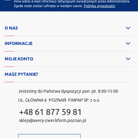
mnie adres e-mail informacji dotyczących świadczonych przez Administratora.
Zgoda może zostać cofnięta w każdym czasie.
Polityka prywatności
O NAS
INFORMACJE
MOJE KONTO
MASZ PYTANIE?
Jesteśmy do Państwa dyspozycji pon.-pt. 8:00-15:00
UL. GŁÓWNA 6 POZNAŃ FINPAP SP. z o.o.
+48 61 877 59 81
sklep@avery-zweckform.poznan.pl