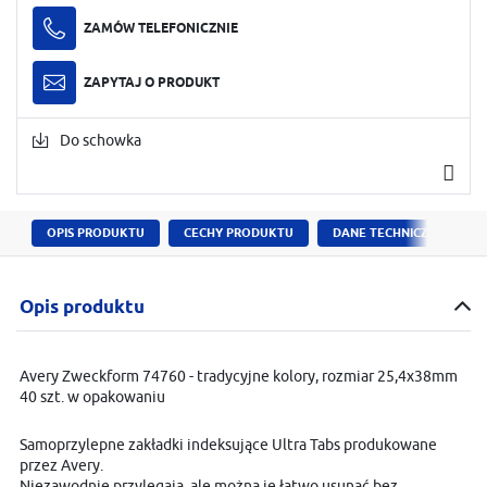
ZAMÓW TELEFONICZNIE
ZAPYTAJ O PRODUKT
Do schowka
OPIS PRODUKTU
CECHY PRODUKTU
DANE TECHNICZNE
Opis produktu
Avery Zweckform 74760 - tradycyjne kolory, rozmiar 25,4x38mm
40 szt. w opakowaniu
Samoprzylepne zakładki indeksujące Ultra Tabs produkowane
przez Avery.
Niezawodnie przylegają, ale można je łatwo usunąć bez