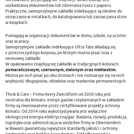
uszkadzania dokumentów lub zdzierania tuszu z papieru.
Praktyczne, samoprzylepne zakładki indeksujące są idealne do
oznaczania w notatkach, do katalogowania lub zaznaczania stron
w książkach
Pomagają w organizacji dokumentów w domu, szkole, na uczelni
oraz w pracy.
Samoprzylepne zakładki indeksujące Ultra Tabs składają się
z przezroczystego korpusu, po którym można pisać oraz z
neonowej zakładki.
W opakowaniu znajdują się zakładki w tradycyjnych kolorach:
pomarańczowym, czerwonym, zielonym oraz niebieskim.
Można po nich pisać po obu stronach i nie rozmazuje się na nich
większość długopisów, ołówków oraz markerów permanentnych.
Think & Care – Firma Avery Zweckform od 2020 roku jest
neutralna dla klimatu: emisje gazów cieplarnianych w zakładzie
firmy są równoważone przez certyfikowane projekty ochrony
klimatu. Od 2014 roku wykorzystywana jest wyłącznie
ekologiczna energia elektryczna/gaz. Badania, rozwój, produkcja,
logistyka oraz administracja w siedzibie firmy w Oberlaindern
w Bawarii gwarantują najwyższe standardy jakości i ochrony
środowiska oraz krótkie trasy dostaw. Zakładki posiadają