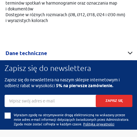
terminów spotkań w harmonogramie oraz oznaczania map
i dokumentów
Dostępne w różnych rozmiarach (Ø8, Ø12, Ø18, Ø24 i Ø30 mm)
i wyrazistych kolorach
Dane techniczne
Zapisz się do newslettera
Zapisz się do newslettera na naszym sklepie internetowym i
odbierz rabat w wysokości
5% na pierwsze zamówienie.
ZAPISZ SIĘ
Wyrażam zgodę na otrzymywanie drogą elektroniczną na wskazany przeze
mnie adres e-mail informacji dotyczących świadczonych przez Administratora.
Zgoda może zostać cofnięta w każdym czasie.
Polityka prywatności