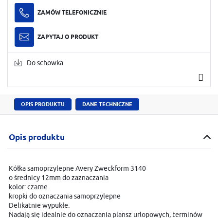
ZAMÓW TELEFONICZNIE
ZAPYTAJ O PRODUKT
Do schowka
OPIS PRODUKTU
DANE TECHNICZNE
Opis produktu
Kółka samoprzylepne Avery Zweckform 3140
o średnicy 12mm do zaznaczania
kolor: czarne
kropki do oznaczania samoprzylepne
Delikatnie wypukłe.
Nadają się idealnie do oznaczania plansz urlopowych, terminów