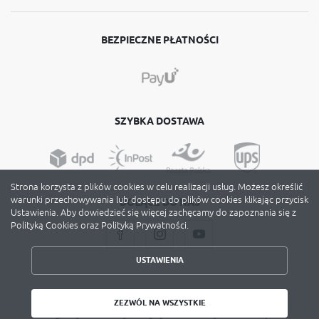
BEZPIECZNE PŁATNOŚCI
SZYBKA DOSTAWA
Strona korzysta z plików cookies w celu realizacji usług. Możesz określić
warunki przechowywania lub dostępu do plików cookies klikając przycisk
DOŁĄCZ DO NAS
Ustawienia. Aby dowiedzieć się więcej zachęcamy do zapoznania się z
Polityką Cookies oraz Polityką Prywatności.
USTAWIENIA
ZAPISZ WYBRANE
Copyright by avery-zweckform.poznan.pl
ZEZWÓL NA WSZYSTKIE
Agencja interaktywna
[ti]
Powered by
2ClickShop
ZEZWÓL NA WSZYSTKIE