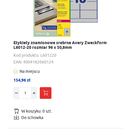
Etykiety znamionowe srebrne Avery Zweckform
L6012-20 rozmiar 96 x 50,8mm
Kod produktu:
L601220
EAN:
4004182060124
Na miejscu
154,96 zł
W koszyku:
0
szt.
Do schowka