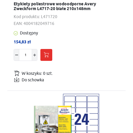
Etykiety poliestrowe wodoodporne Avery
Zweckform L4717-20 białe 210x148mm
Kod produktu:
L471720
EAN:
4004182049716
Dostępny
154,83 zł
W koszyku:
0
szt.
Do schowka