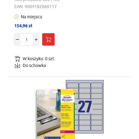
EAN:
4004182060117
Na miejscu
154,96 zł
W koszyku:
0
szt.
Do schowka