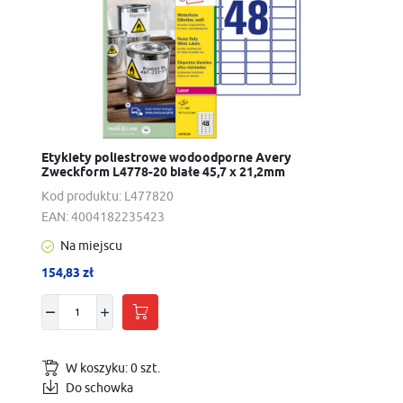
Etykiety poliestrowe wodoodporne Avery
Zweckform L4778-20 białe 45,7 x 21,2mm
Kod produktu:
L477820
EAN:
4004182235423
Na miejscu
154,83 zł
W koszyku:
0
szt.
Do schowka