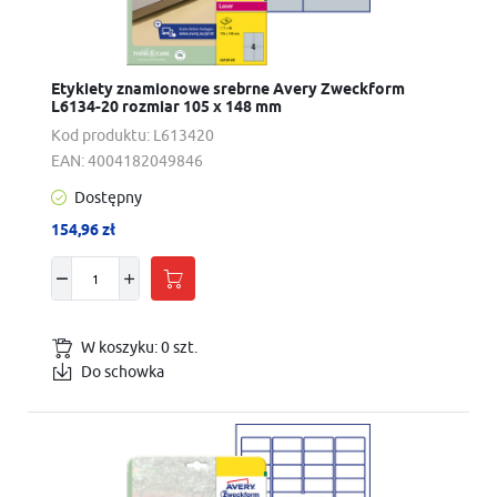
Etykiety znamionowe srebrne Avery Zweckform
L6134-20 rozmiar 105 x 148 mm
Kod produktu:
L613420
EAN:
4004182049846
Dostępny
154,96 zł
W koszyku:
0
szt.
Do schowka