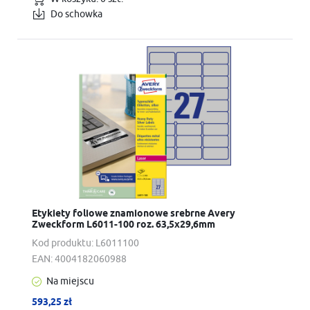
Do schowka
Etykiety foliowe znamionowe srebrne Avery
Zweckform L6011-100 roz. 63,5x29,6mm
Kod produktu:
L6011100
EAN:
4004182060988
Na miejscu
593,25 zł