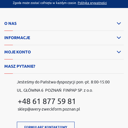
Zgoda może zostać cofnięta w każdym czasie.
Polityka prywatności
O NAS
INFORMACJE
MOJE KONTO
MASZ PYTANIE?
Jesteśmy do Państwa dyspozycji pon.-pt. 8:00-15:00
UL. GŁÓWNA 6 POZNAŃ FINPAP SP. z o.o.
+48 61 877 59 81
sklep@avery-zweckform.poznan.pl
FORMULARZ KONTAKTOWY