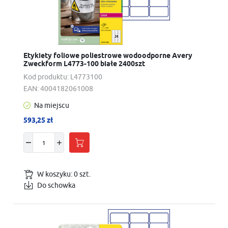
Etykiety foliowe poliestrowe wodoodporne Avery
Zweckform L4773-100 białe 2400szt
Kod produktu:
L4773100
EAN:
4004182061008
Na miejscu
593,25 zł
W koszyku:
0
szt.
Do schowka