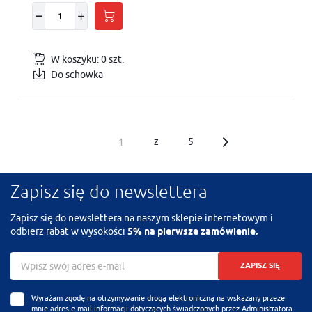
W koszyku:
0
szt.
Do schowka
z
5
Zapisz się do newslettera
Zapisz się do newslettera na naszym sklepie internetowym i
odbierz rabat w wysokości
5% na pierwsze zamówienie.
ZAPISZ SIĘ
Wyrażam zgodę na otrzymywanie drogą elektroniczną na wskazany przeze
mnie adres e-mail informacji dotyczących świadczonych przez Administratora.