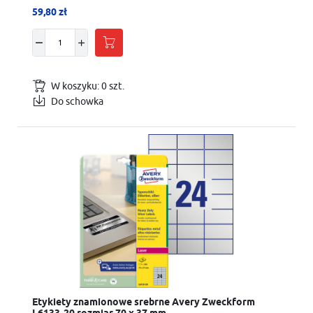
59,80 zł
W koszyku:
0
szt.
Do schowka
Etykiety znamionowe srebrne Avery Zweckform