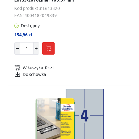
L6133-20 rozmiar 70 x 37 mm
Kod produktu:
L613320
EAN:
4004182049839
Dostępny
154,96 zł
W koszyku:
0
szt.
Do schowka