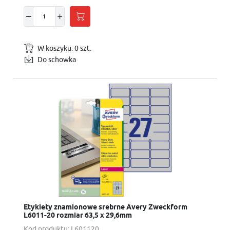
W koszyku:
0
szt.
Do schowka
Etykiety znamionowe srebrne Avery Zweckform
L6011-20 rozmiar 63,5 x 29,6mm
Kod produktu:
L601120