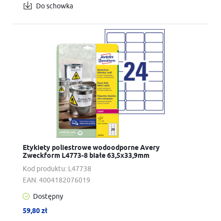
Do schowka
Etykiety poliestrowe wodoodporne Avery
Zweckform L4773-8 białe 63,5x33,9mm
Kod produktu:
L47738
EAN:
4004182076019
Dostępny
59,80 zł