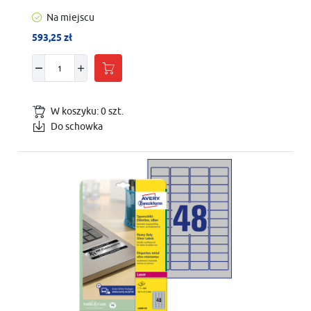
Zastosuj naszą etykietę o jakości przemysłowej. Oznacz na
Na miejscu
terenie warsztatu, fabryki, garażu, czy nawet w jednostkach
593,25 zł
straży pożarnej ważne miejsca srebrną lub poliestrową
białą, ewentualnie żółtą do oznaczania urządzeń, maszyn,
części i sprzętów biurowych. Etykiet znamionowych
możesz także używać do usprawnienia corocznej
inwentaryzacji. Zaprojektowano je z myślą o
bezpieczeństwie w biurze. Tak wydrukowane znaki
W koszyku:
0
szt.
bezpieczeństwa nadają się do oznaczeń przedmiotów
Do schowka
stojących w miejscach nasłonecznionych, czy w miejscu o
dużej wilgotności. Srebrną etykietą znamionową możesz
usprawniać coroczną inwentaryzację i oznaczać na nowo
urządzenia w firmie.
Jeśli oznaczysz swoje rzeczy przed pożyczeniem mogą być
łatwo zwrócone lub odłożone we właściwe miejsce.
Potrzebujesz mocnej etykiety, która nie zniszczy się w
trakcie częstego używania. Etykiety przemysłowe Heavy
Duty doskonale nadają się do oznaczania przedmiotów gdyż
są bardziej wytrzymałe niż zwykłe etykiety papierowe.
Możesz także naklejać je na części wymienne i usunąć
jeżeli wybierzesz wersje usuwalne REV. Albo po prostu
dodaj na nich swoje dane kontaktowe, aby klienci wiedzieli