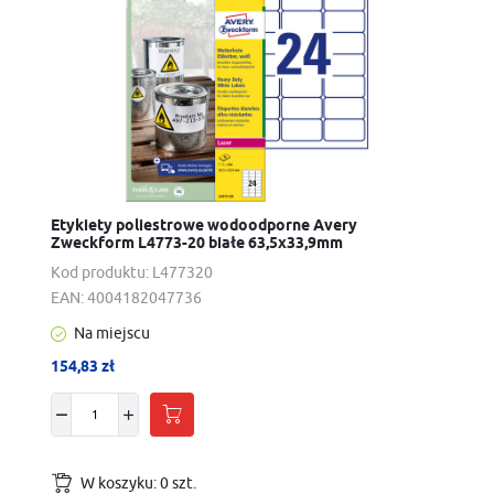
Etykiety poliestrowe wodoodporne Avery
Zweckform L4773-20 białe 63,5x33,9mm
Kod produktu:
L477320
EAN:
4004182047736
Na miejscu
154,83 zł
W koszyku:
0
szt.