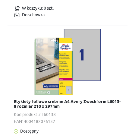
W koszyku:
0
szt.
Do schowka
Etykiety foliowe srebrne A4 Avery Zweckform L6013-
8 rozmiar 210 x 297mm
Kod produktu:
L60138
EAN:
4004182076132
Dostępny