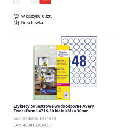
W koszyku:
0
szt.
Do schowka
Etykiety poliestrowe wodoodporne Avery
Zweckform L4716-20 białe kółka 30mm
Kod produktu:
L471620
EAN:
4004182048351