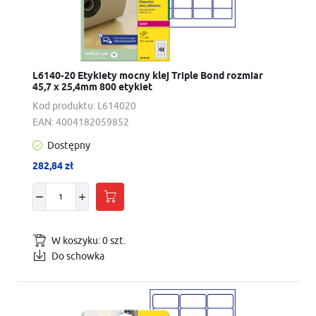
L6140-20 Etykiety mocny klej Triple Bond rozmiar
45,7 x 25,4mm 800 etykiet
Kod produktu:
L614020
EAN:
4004182059852
Dostępny
282,84 zł
W koszyku:
0
szt.
Do schowka