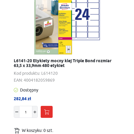
L6141-20 Etykiety mocny klej Triple Bond rozmiar
63,5 x 33,9mm 480 etykiet
Kod produktu:
L614120
EAN:
4004182059869
Dostępny
282,84 zł
W koszyku:
0
szt.