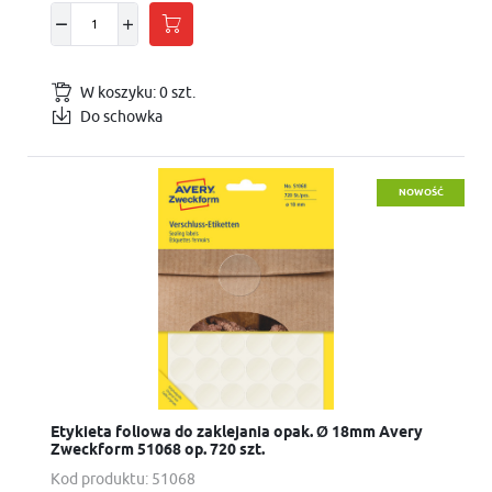
W koszyku:
0
szt.
Do schowka
NOWOŚĆ
Etykieta foliowa do zaklejania opak. Ø 18mm Avery
Zweckform 51068 op. 720 szt.
Kod produktu:
51068