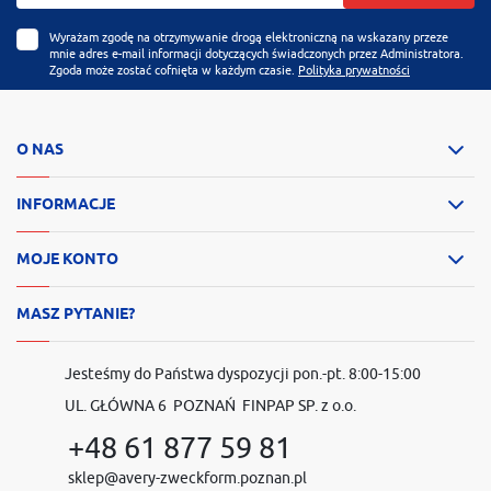
Wyrażam zgodę na otrzymywanie drogą elektroniczną na wskazany przeze
mnie adres e-mail informacji dotyczących świadczonych przez Administratora.
Zgoda może zostać cofnięta w każdym czasie.
Polityka prywatności
O NAS
INFORMACJE
MOJE KONTO
MASZ PYTANIE?
Jesteśmy do Państwa dyspozycji pon.-pt. 8:00-15:00
UL. GŁÓWNA 6 POZNAŃ FINPAP SP. z o.o.
+48 61 877 59 81
sklep@avery-zweckform.poznan.pl