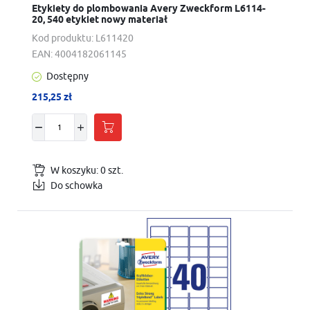
Etykiety do plombowania Avery Zweckform L6114-
20, 540 etykiet nowy materiał
Kod produktu:
L611420
EAN:
4004182061145
Dostępny
215,25 zł
W koszyku:
0
szt.
Do schowka