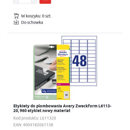
W koszyku:
0
szt.
Do schowka
Etykiety do plombowania Avery Zweckform L6113-
20, 960 etykiet nowy materiał
Kod produktu:
L611320
EAN:
4004182061138