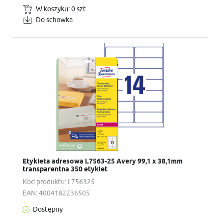
W koszyku:
0
szt.
Do schowka
Etykieta adresowa L7563-25 Avery 99,1 x 38,1mm
transparentna 350 etykiet
Kod produktu:
L756325
EAN:
4004182236505
Dostępny