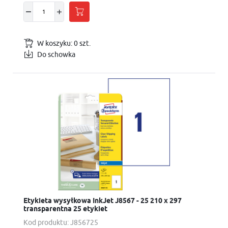
W koszyku:
0
szt.
Do schowka
Etykieta wysyłkowa InkJet J8567 - 25 210 x 297
transparentna 25 etykiet
Kod produktu:
J856725