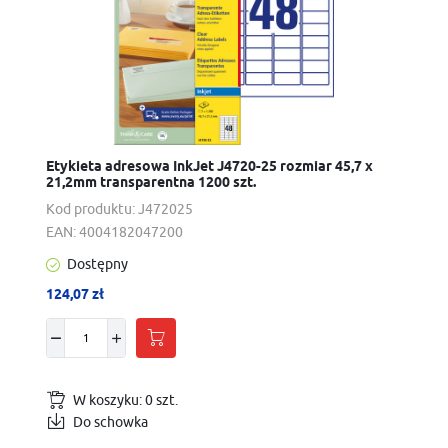
Etykieta adresowa InkJet J4720-25 rozmiar 45,7 x
21,2mm transparentna 1200 szt.
Kod produktu:
J472025
EAN:
4004182047200
Dostępny
124,07 zł
W koszyku:
0
szt.
Do schowka