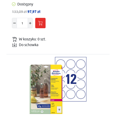
Dostępny
133,09 zł
97,97 zł
W koszyku:
0
szt.
Do schowka