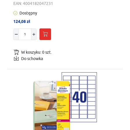
EAN:
4004182047231
Dostępny
124,08 zł
W koszyku:
0
szt.
Do schowka