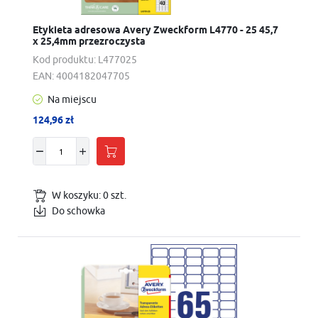
Etykieta adresowa Avery Zweckform L4770 - 25 45,7
x 25,4mm przezroczysta
Kod produktu:
L477025
EAN:
4004182047705
Na miejscu
124,96 zł
W koszyku:
0
szt.
Do schowka