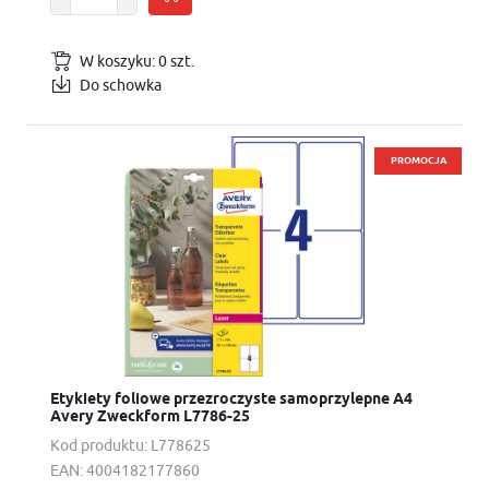
W koszyku:
0
szt.
Do schowka
PROMOCJA
Etykiety foliowe przezroczyste samoprzylepne A4
Avery Zweckform L7786-25
Kod produktu:
L778625
EAN:
4004182177860