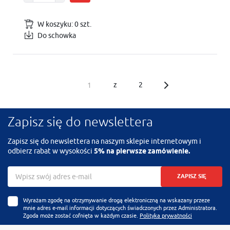
W koszyku:
0
szt.
Do schowka
z
2
Zapisz się do newslettera
Zapisz się do newslettera na naszym sklepie internetowym i
odbierz rabat w wysokości
5% na pierwsze zamówienie.
ZAPISZ SIĘ
Wyrażam zgodę na otrzymywanie drogą elektroniczną na wskazany przeze
mnie adres e-mail informacji dotyczących świadczonych przez Administratora.
Zgoda może zostać cofnięta w każdym czasie.
Polityka prywatności