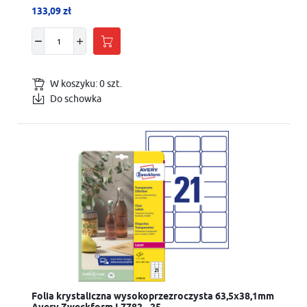
133,09 zł
W koszyku:
0
szt.
Do schowka
Folia krystaliczna wysokoprzezroczysta 63,5x38,1mm
Avery Zweckform L7782 - 25