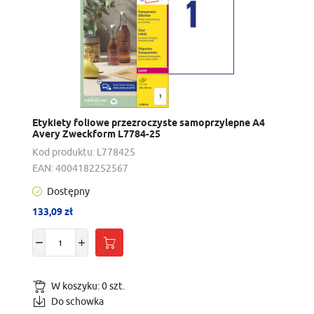
Etykiety foliowe przezroczyste samoprzylepne A4
Avery Zweckform L7784-25
Kod produktu:
L778425
EAN:
4004182252567
Dostępny
133,09 zł
W koszyku:
0
szt.
Do schowka