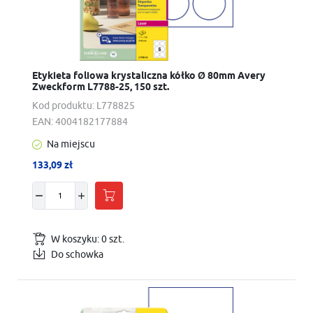
Etykieta foliowa krystaliczna kółko Ø 80mm Avery
Zweckform L7788-25, 150 szt.
Kod produktu:
L778825
EAN:
4004182177884
Na miejscu
133,09 zł
W koszyku:
0
szt.
Do schowka