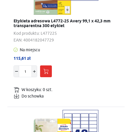
Etykieta adresowa L4772-25 Avery 99,1 x 42,3 mm
transparentna 300 etykiet
Kod produktu:
L477225
EAN:
4004182047729
Na miejscu
115,61 zł
W koszyku:
0
szt.
Do schowka