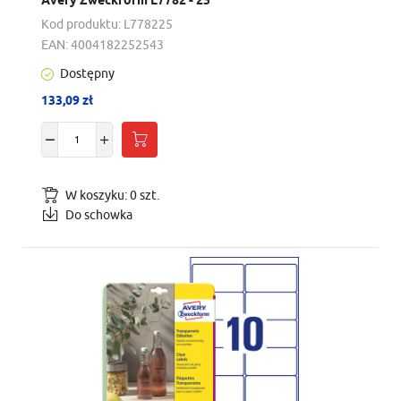
Kod produktu:
L778225
EAN:
4004182252543
Dostępny
133,09 zł
W koszyku:
0
szt.
Do schowka