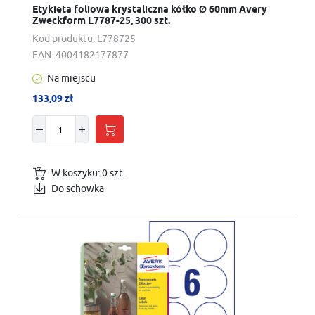
Etykieta foliowa krystaliczna kółko Ø 60mm Avery
Zweckform L7787-25, 300 szt.
Kod produktu:
L778725
EAN:
4004182177877
Na miejscu
133,09 zł
W koszyku:
0
szt.
Do schowka