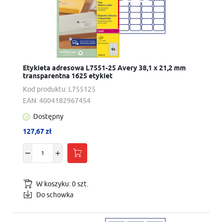
Etykieta adresowa L7551-25 Avery 38,1 x 21,2 mm
transparentna 1625 etykiet
Kod produktu:
L755125
EAN:
4004182967454
Dostępny
127,67 zł
W koszyku:
0
szt.
Do schowka