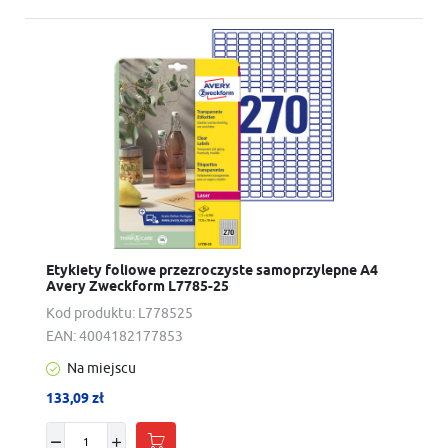
Etykiety foliowe przezroczyste samoprzylepne A4
Avery Zweckform L7785-25
Kod produktu:
L778525
EAN:
4004182177853
Na miejscu
133,09 zł