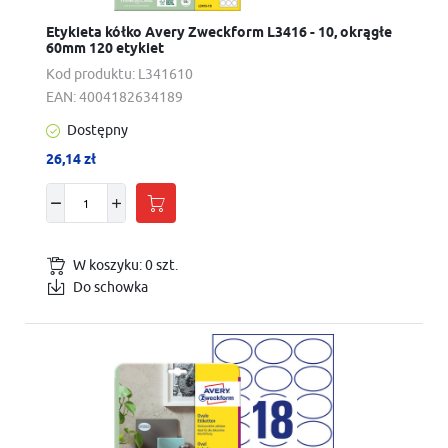
Etykieta kółko Avery Zweckform L3416 - 10, okrągłe
60mm 120 etykiet
Kod produktu:
L341610
EAN:
4004182634189
Dostępny
26,14 zł
W koszyku:
0
szt.
Do schowka