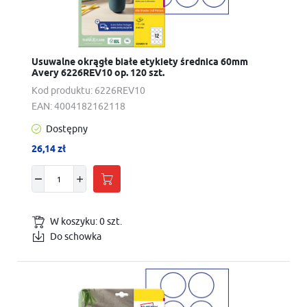
Usuwalne okrągłe białe etykiety średnica 60mm
Avery 6226REV10 op. 120 szt.
Kod produktu:
6226REV10
EAN:
4004182162118
Dostępny
26,14 zł
W koszyku:
0
szt.
Do schowka