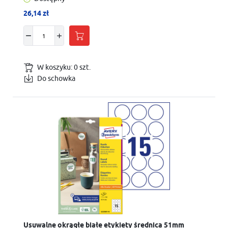
26,14 zł
W koszyku:
0
szt.
Do schowka
Usuwalne okrągłe białe etykiety średnica 51mm