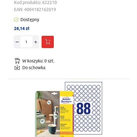
Kod produktu:
622210
EAN:
4004182162019
Dostępny
26,14 zł
W koszyku:
0
szt.
Do schowka