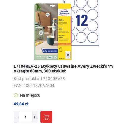
L7104REV-25 Etykiety usuwalne Avery Zweckform
okrągłe 60mm, 300 etykiet
Kod produktu:
L7104REV25
EAN:
4004182067604
Na miejscu
49,84 zł