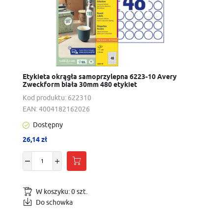
Etykieta okrągła samoprzylepna 6223-10 Avery
Zweckform biała 30mm 480 etykiet
Kod produktu:
622310
EAN:
4004182162026
Dostępny
26,14 zł
W koszyku:
0
szt.
Do schowka