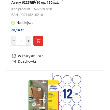
Avery 6225REV10 op. 150 szt.
Kod produktu:
6225REV10
EAN:
4004182162101
Na miejscu
26,14 zł
W koszyku:
0
szt.
Do schowka