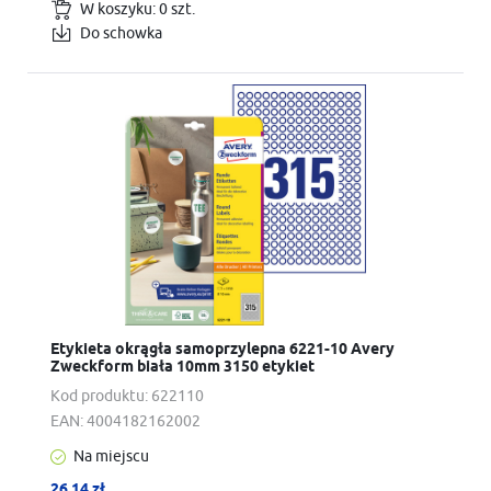
W koszyku:
0
szt.
Do schowka
Etykieta okrągła samoprzylepna 6221-10 Avery
Zweckform biała 10mm 3150 etykiet
Kod produktu:
622110
EAN:
4004182162002
Na miejscu
26,14 zł