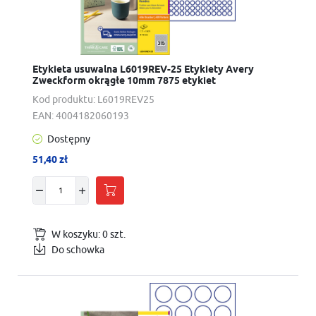
Etykieta usuwalna L6019REV-25 Etykiety Avery
Zweckform okrągłe 10mm 7875 etykiet
Kod produktu:
L6019REV25
EAN:
4004182060193
Dostępny
51,40 zł
W koszyku:
0
szt.
Do schowka