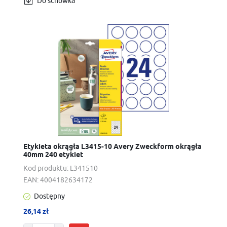
Do schowka
Etykieta okrągła L3415-10 Avery Zweckform okrągła
40mm 240 etykiet
Kod produktu:
L341510
EAN:
4004182634172
Dostępny
26,14 zł