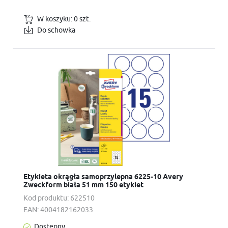
W koszyku:
0
szt.
Do schowka
Etykieta okrągła samoprzylepna 6225-10 Avery
Zweckform biała 51 mm 150 etykiet
Kod produktu:
622510
EAN:
4004182162033
Dostępny