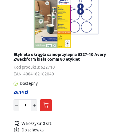
Etykieta okrągła samoprzylepna 6227-10 Avery
Zweckform biała 65mm 80 etykiet
Kod produktu:
622710
EAN:
4004182162040
Dostępny
26,14 zł
W koszyku:
0
szt.
Do schowka