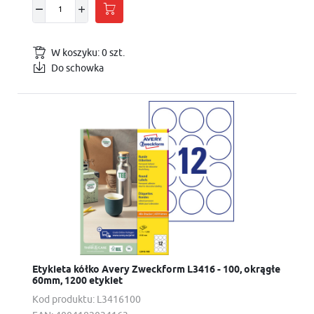
W koszyku:
0
szt.
Do schowka
Etykieta kółko Avery Zweckform L3416 - 100, okrągłe
60mm, 1200 etykiet
Kod produktu:
L3416100