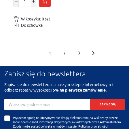
W koszyku:
0
szt.
Do schowka
z
3
Zapisz się do newslettera
Zapisz się do newslettera na naszym sklepie internetowym i
odbierz rabat w wysokości
5% na pierwsze zamówienie.
ZAPISZ SIĘ
Wyrażam zgodę na otrzymywanie drogą elektroniczną na wskazany przeze
mnie adres e-mail informacji dotyczących świadczonych przez Administratora.
Zgoda może zostać cofnięta w każdym czasie.
Polityka prywatności