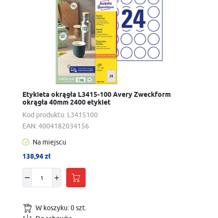
Etykieta okrągła L3415-100 Avery Zweckform
okrągła 40mm 2400 etykiet
Kod produktu:
L3415100
EAN:
4004182034156
Na miejscu
138,94 zł
W koszyku:
0
szt.