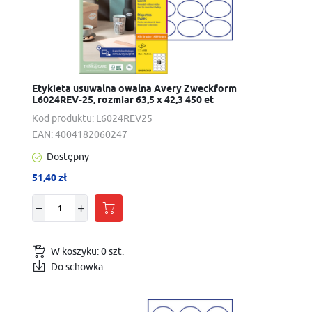
Etykieta usuwalna owalna Avery Zweckform
L6024REV-25, rozmiar 63,5 x 42,3 450 et
Kod produktu:
L6024REV25
EAN:
4004182060247
Dostępny
51,40 zł
W koszyku:
0
szt.
Do schowka