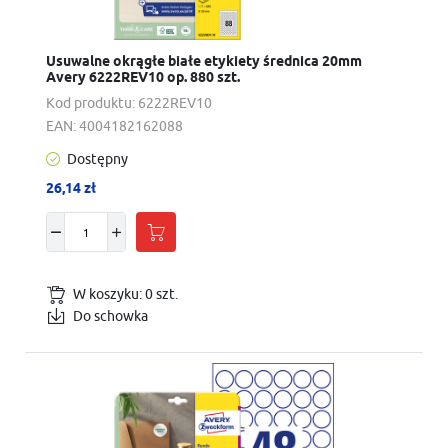
Usuwalne okrągłe białe etykiety średnica 20mm
Avery 6222REV10 op. 880 szt.
Kod produktu:
6222REV10
EAN:
4004182162088
Dostępny
26,14 zł
W koszyku:
0
szt.
Do schowka