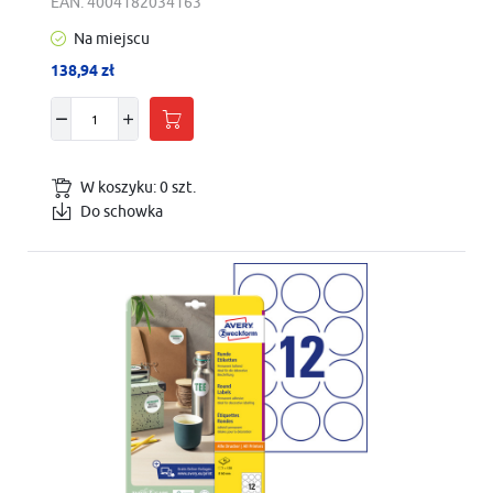
EAN:
4004182034163
Na miejscu
138,94 zł
W koszyku:
0
szt.
Do schowka