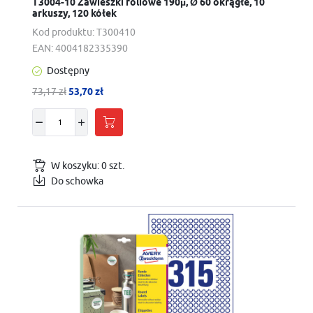
T3004-10 Zawieszki foliowe 190µ, Ø 60 okrągłe, 10
arkuszy, 120 kółek
Kod produktu:
T300410
EAN:
4004182335390
Dostępny
73,17 zł
53,70 zł
W koszyku:
0
szt.
Do schowka