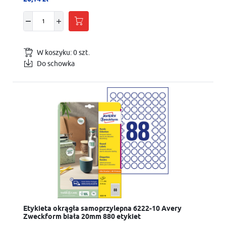
W koszyku:
0
szt.
Do schowka
Etykieta okrągła samoprzylepna 6222-10 Avery
Zweckform biała 20mm 880 etykiet