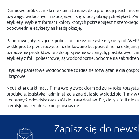
Darmowe próbki, zniżki i reklama to narzędzia promocji jakich może
używając widocznych i rzucających się w oczy okrągłych etykiet. 
etykiety. Wybierz format i kolory których potrzebujesz z szeroki
odpowiednie etykiety na każdą okazję.
Papierowe, błyszczące z poliestru i przezroczyste etykiety od AVE
w sklepie, te przezroczyste nadrukowane bezpośrednio na oklejanej 
oznaczania produktów lub do opisywania szklanych, plastikowych, 
etykiety z folii poliestrowej są wodoodporne, odporne na zabrudzen
Etykiety papierowe wodoodporne to idealne rozwiązanie dla gospod
i brązowe.
Neutralna dla klimatu firma Avery Zweckform od 2014 roku korzysta w
produkcja, logistyka i administracja znajdują się w siedzibie firmy 
i ochrony środowiska oraz krótkie trasy dostaw. Etykiety z folii ni
a emisje materiału są kompensowane.
Zapisz się do news