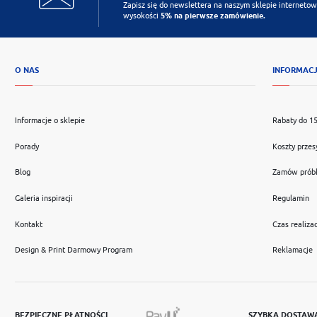
Zapisz się do newslettera na naszym sklepie internetow
wysokości
5% na pierwsze zamówienie.
O NAS
INFORMAC
Informacje o sklepie
Rabaty do 1
Porady
Koszty przes
Blog
Zamów prób
Galeria inspiracji
Regulamin
Kontakt
Czas realizac
Design & Print Darmowy Program
Reklamacje
BEZPIECZNE PŁATNOŚCI
SZYBKA DOSTAW