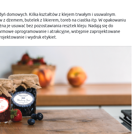
dyń domowych. Kilka kształtów z klejem trwałym i usuwalnym.
 z dżemem, butelek z likierem, toreb na ciastka itp. W opakowaniu
można je usuwać bez pozostawiania resztek kleju. Nadają się do
armowe oprogramowanie i atrakcyjne, wstępnie zaprojektowane
projektowanie i wydruk etykiet.
USTAWIENIA
Szanujemy Twoją prywatność. Możesz zmienić ustawienia cookies lub zaakceptować je
USTAWIENIA REGIONALNE
wszystkie. W dowolnym momencie możesz dokonać zmiany swoich ustawień.
Lokalizacja
Niezbędne
Polska
Niezbędne pliki cookies służą do prawidłowego funkcjonowania strony internetowej i umożliwiają C