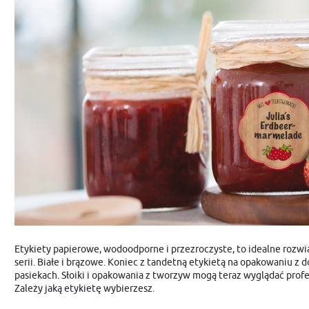
Kolorowe oznaczanie
Office & Home
Adresowe i wysyłkowe
Metkownice
Folie specjalistyczne
Etykiety papierowe, wodoodporne i przezroczyste, to idealne rozw
serii. Białe i brązowe. Koniec z tandetną etykietą na opakowani
pasiekach. Słoiki i opakowania z tworzyw mogą teraz wyglądać profe
Zależy jaką etykietę wybierzesz.