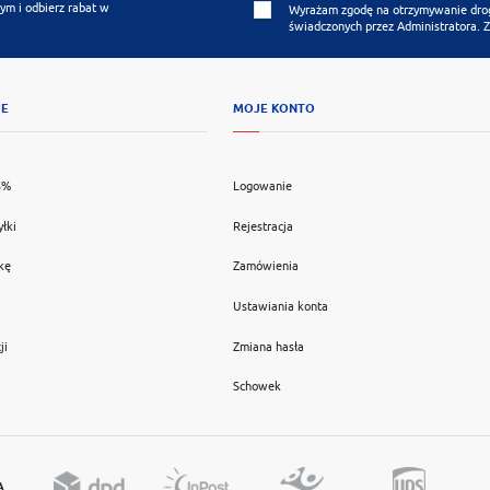
ym i odbierz rabat w
Wyrażam zgodę na otrzymywanie drogą
świadczonych przez Administratora. 
JE
MOJE KONTO
5%
Logowanie
yłki
Rejestracja
kę
Zamówienia
Ustawiania konta
ji
Zmiana hasła
Schowek
A