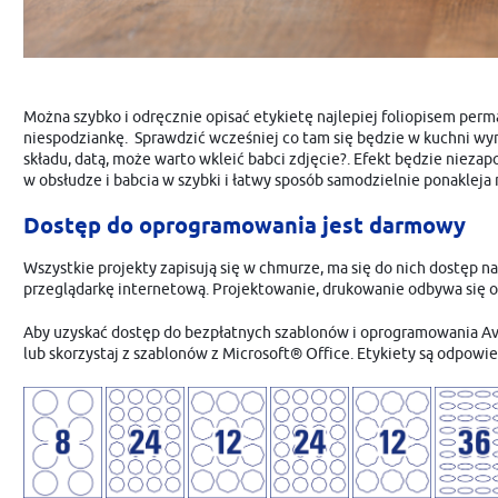
Można szybko i odręcznie opisać etykietę najlepiej foliopisem per
niespodziankę. Sprawdzić wcześniej co tam się będzie w kuchni wy
składu, datą, może warto wkleić babci zdjęcie?. Efekt będzie nieza
w obsłudze i babcia w szybki i łatwy sposób samodzielnie ponakleja 
Dostęp do oprogramowania jest darmowy
Wszystkie projekty zapisują się w chmurze, ma się do nich dostęp n
przeglądarkę internetową. Projektowanie, drukowanie odbywa się o
Aby uzyskać dostęp do bezpłatnych szablonów i oprogramowania 
lub skorzystaj z szablonów z Microsoft® Office. Etykiety są odpow