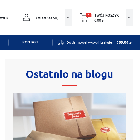
TWÓJ KOSZYK
0
OWEK
ZALOGUJ SIĘ
0,00 zł
Twój koszyk jest pusty
KONTAKT
Do darmowej wysyłki brakuje:
589,00 zł
estruj się
61 877 59 81
Ostatnio na blogu
OWE KORZYŚCI:
pon.-pt. 8.30-14:30
ji zamówień
y-zweckform.poznan.pl
6, 61-005 Poznań
dzania swoich danych przy kolejnych zakupach
batów i kuponów promocyjnych
MULARZ KONTAKTOWY
J SIĘ