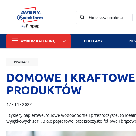
WYBIERZ KATEGORIĘ
POLECAMY
NOW
Zalo
Etykiety
INSPIRACJE
Wizytówki i papiery
DOMOWE I KRAFTOWE
Identyfikatory
PRODUKTÓW
Tabliczki znamionowe
17 - 11 - 2022
Znaki bezpieczeństwa
Etykiety papierowe, foliowe wodoodporne i przezroczyste, to ideal
Dla służby zdrowia
wyjątkowych serii. Białe papierowe, przezroczyste foliowe i brązo
ZA
Zabezpieczanie mienia