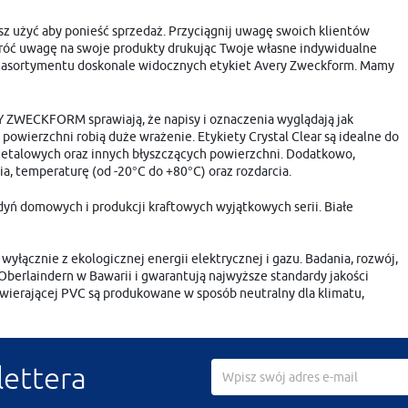
sz użyć aby ponieść sprzedaż. Przyciągnij uwagę swoich klientów
Zwróć uwagę na swoje produkty drukując Twoje własne indywidualne
ego asortymentu doskonale widocznych etykiet Avery Zweckform. Mamy
RY ZWECKFORM sprawiają, że napisy i oznaczenia wyglądają jak
powierzchni robią duże wrażenie. Etykiety Crystal Clear są idealne do
metalowych oraz innych błyszczących powierzchni. Dodatkowo,
ia, temperaturę (od -20°C do +80°C) oraz rozdarcia.
yń domowych i produkcji kraftowych wyjątkowych serii. Białe
yłącznie z ekologicznej energii elektrycznej i gazu. Badania, rozwój,
w Oberlaindern w Bawarii i gwarantują najwyższe standardy jakości
ezawierającej PVC są produkowane w sposób neutralny dla klimatu,
lettera