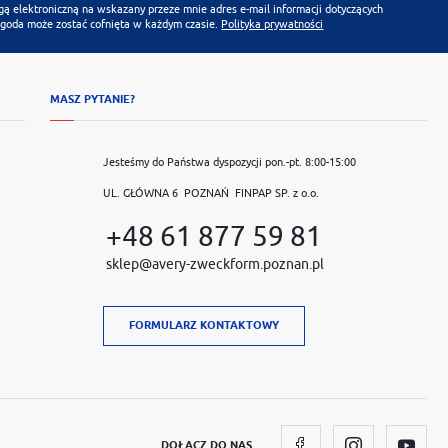
 elektroniczną na wskazany przeze mnie adres e-mail informacji dotyczących
Zgoda może zostać cofnięta w każdym czasie.
Polityka prywatności
MASZ PYTANIE?
Jesteśmy do Państwa dyspozycji pon.-pt. 8:00-15:00
UL. GŁÓWNA 6 POZNAŃ FINPAP SP. z o.o.
+48 61 877 59 81
sklep@avery-zweckform.poznan.pl
FORMULARZ KONTAKTOWY
DOŁĄCZ DO NAS