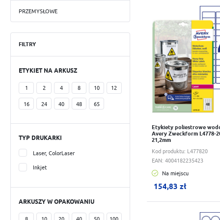
poliestru. Możesz stworz
Do schowka
Kolorowe oznaczanie
PRZEMYSŁOWE
Odporne na promieniowani
Office & Home
Poliester biały matowy 
FILTRY
Adresowe i wysyłkowe
klejem usuwalnym. Na koń
Metkownice
Wiele rozmiarów jest dos
ETYKIET NA ARKUSZ
Folie specjalistyczne
1
2
4
8
10
12
16
24
40
48
65
Etykiety poliestrowe wo
Avery Zweckform L4778-20 
TYP DRUKARKI
21,2mm
Kod produktu:
L477820
Laser, ColorLaser
EAN:
4004182235423
Inkjet
Na miejscu
W koszyku:
0
szt.
154,83 zł
ARKUSZY W OPAKOWANIU
Do schowka
8
10
20
40
50
100