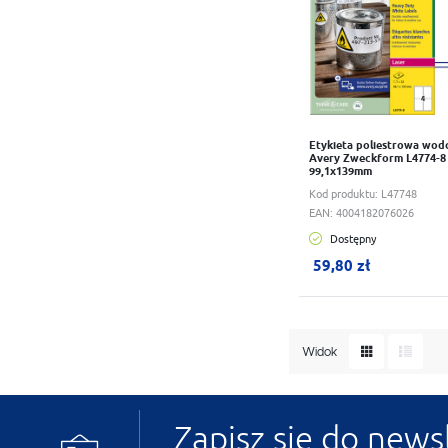
Etykieta poliestrowa wo
Avery Zweckform L4774-8 
99,1x139mm
Kod produktu:
L47748
EAN:
4004182076026
Dostępny
W koszyku:
0
szt.
59,80 zł
Widok
Zapisz się do news