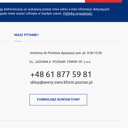
 elektroniczną na wskazany przeze mnie adres e-mail informacji dotyczących
Zgoda może zostać cofnięta w każdym czasie.
Polityka prywatności
MASZ PYTANIE?
Jesteśmy do Państwa dyspozycji pon.-pt. 8:00-15:00
UL. GŁÓWNA 6 POZNAŃ FINPAP SP. z o.o.
+48 61 877 59 81
sklep@avery-zweckform.poznan.pl
FORMULARZ KONTAKTOWY