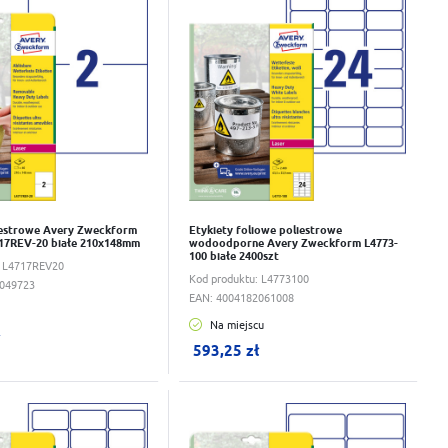
iestrowe Avery Zweckform
Etykiety foliowe poliestrowe
717REV-20 białe 210x148mm
wodoodporne Avery Zweckform L4773-
100 białe 2400szt
:
L4717REV20
Kod produktu:
L4773100
049723
EAN:
4004182061008
Na miejscu
ku:
0
szt.
W koszyku:
0
szt.
ł
593,25 zł
wka
Do schowka