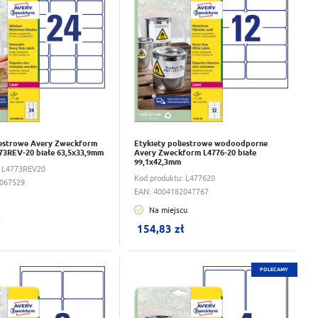
iestrowe Avery Zweckform
Etykiety poliestrowe wodoodporne
73REV-20 białe 63,5x33,9mm
Avery Zweckform L4776-20 białe
99,1x42,3mm
i
:
L4773REV20
Kod produktu:
L477620
067529
EAN:
4004182047767
Na miejscu
ku:
0
szt.
W koszyku:
0
szt.
ł
154,83 zł
wka
Do schowka
POLECAMY