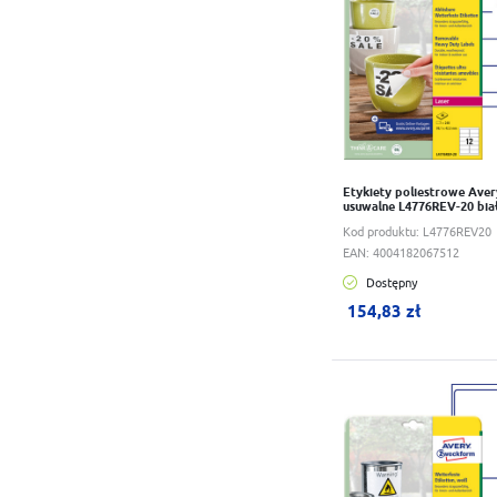
Etykiety poliestrowe Ave
usuwalne L4776REV-20 bia
Kod produktu:
L4776REV20
EAN:
4004182067512
Dostępny
W koszyku:
0
szt.
154,83 zł
Do schowka