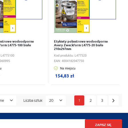
liestrowe wodoodporne
Etykiety poliestrowe wodoodporne
orm L4775-100 białe
Avery Zweckform L4775-20 białe
210x297mm
:
L4775100
Kod produktu:
L477520
060995
EAN:
4004182047750
u
Na miejscu
ku:
0
szt.
W koszyku:
0
szt.
ł
154,83 zł
lne
Liczba sztuk
20
1
2
3
ZAPISZ SIĘ