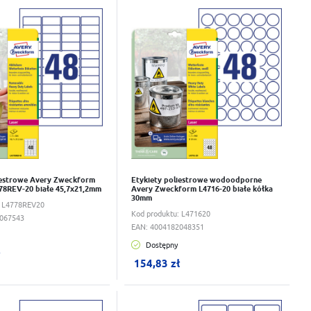
tóre jest dostępne na naszej stronie.
wka
Do schowka
 ). W tych samych rozmiarach etykiety są produkowane z
iestrowe Avery Zweckform
Etykiety poliestrowe wodoodporne
78REV-20 białe 45,7x21,2mm
Avery Zweckform L4716-20 białe kółka
30mm
:
L4778REV20
Kod produktu:
L471620
067543
EAN:
4004182048351
Dostępny
ku:
0
szt.
W koszyku:
0
szt.
ł
154,83 zł
wka
Do schowka