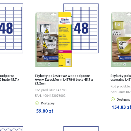
yć wszystkie etykiety za pomocą darmowego oprogramowania od Avery, k
Do schowka
Do scho
e UV, temperatury od -20°C to + 80°C, brud, wodę i oleje.
z mocnym trwałym klejem spełnia wymogi UL (Underwriters Laboratories
cu numeru produktu posiadają one trzy literowy skrót REV.
tępnych w opakowaniach po 8, 20 i 100 arkuszy A4
doodporne
Etykiety poliestrowe wodoodporne
Etykiety pol
białe 45,7 x
Avery Zweckform L4778-8 białe 45,7 x
usuwalne L47
21,2mm
Kod produktu
Kod produktu:
L47788
EAN:
4004182
EAN:
4004182076002
Dostępny
Dostępny
W koszyku:
0
szt.
W koszy
154,83 z
59,80 zł
Do schowka
Do scho