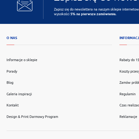
Zapisz się do newslettera na naszym sklepie internetow
wysokości
5% na pierwsze zamówienie.
O NAS
INFORMAC
Informacje o sklepie
Rabaty do 1
Porady
Koszty przes
Blog
Zamów prób
Galeria inspiracji
Regulamin
Kontakt
Czas realizac
Design & Print Darmowy Program
Reklamacje