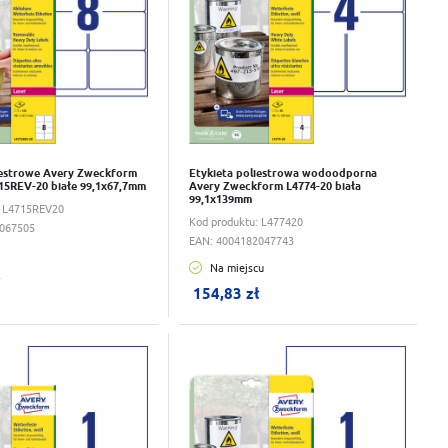
iestrowe Avery Zweckform
Etykieta poliestrowa wodoodporna
15REV-20 białe 99,1x67,7mm
Avery Zweckform L4774-20 biała
99,1x139mm
:
L4715REV20
Kod produktu:
L477420
067505
EAN:
4004182047743
Na miejscu
ku:
0
szt.
W koszyku:
0
szt.
ł
154,83 zł
wka
Do schowka