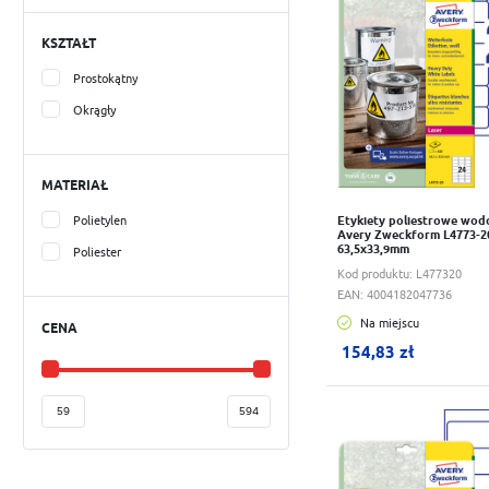
KSZTAŁT
Prostokątny
Okrągły
MATERIAŁ
Polietylen
Etykiety poliestrowe wo
Avery Zweckform L4773-20
63,5x33,9mm
Poliester
Kod produktu:
L477320
EAN:
4004182047736
Na miejscu
CENA
W koszyku:
0
szt.
154,83 zł
Do schowka