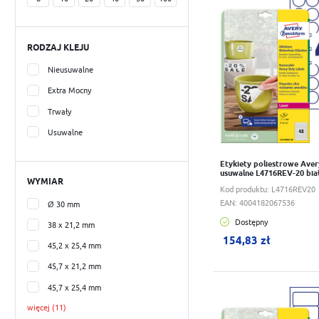
RODZAJ KLEJU
Nieusuwalne
Extra Mocny
Trwały
Usuwalne
Etykiety poliestrowe Ave
usuwalne L4716REV-20 bia
WYMIAR
Kod produktu:
L4716REV20
EAN:
4004182067536
Ø 30 mm
Dostępny
38 x 21,2 mm
W koszyku:
0
szt.
154,83 zł
45,2 x 25,4 mm
45,7 x 21,2 mm
45,7 x 25,4 mm
Do schowka
więcej (11)