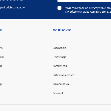
ym i odbierz rabat w
Wyrażam zgodę na otrzymywanie drogą
świadczonych przez Administratora. 
JE
MOJE KONTO
5%
Logowanie
yłki
Rejestracja
kę
Zamówienia
Ustawiania konta
ji
Zmiana hasła
Schowek