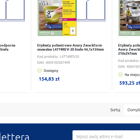
doodporna
Etykiety poliestrowe Avery Zweckform
Etykiety po
biała
usuwalne L4774REV-20 białe 99,1x139mm
Avery Zweckf
210x297mm
Kod produktu:
L4774REV20
Kod produktu
EAN:
4004182067499
EAN:
4004182
Dostępny
Na miejsc
W koszyku:
0
szt.
W koszy
154,83 zł
593,25 z
Sortuj
Domyś
lettera