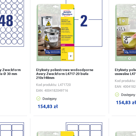
ry Zweckform
Etykiety poliestrowe wodoodporne
Etykiety pol
łe Ø 30 mm
Avery Zweckform L4717-20 białe
usuwalne L4
210x148mm
Kod produktu
Kod produktu:
L471720
EAN:
4004182
EAN:
4004182049716
Dostępny
Dostępny
W koszyku:
0
szt.
W koszy
154,83 z
154,83 zł
Do schowka
Do scho